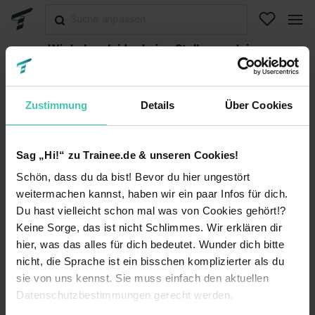
Wir haben leider keine Stellen zu deiner
Suche gefunden.
Abonniere diese Suche, um per E-Mail über neuen
Stellen informiert zu werden oder versuche es mit
Zustimmung
Details
Über Cookies
einer anderen Suche.
Suche abonnieren
Sag „Hi!“ zu Trainee.de & unseren Cookies!
Schön, dass du da bist! Bevor du hier ungestört
Suche zurücksetzen
weitermachen kannst, haben wir ein paar Infos für dich.
Du hast vielleicht schon mal was von Cookies gehört!?
Keine Sorge, das ist nicht Schlimmes. Wir erklären dir
hier, was das alles für dich bedeutet. Wunder dich bitte
Trainee.de
nicht, die Sprache ist ein bisschen komplizierter als du
sie von uns kennst. Sie muss einfach den aktuellen
Kontakt
Datenschutz
Datenschutzbestimmungen gerecht werden.
Impressum
Nutzungsbedingungen