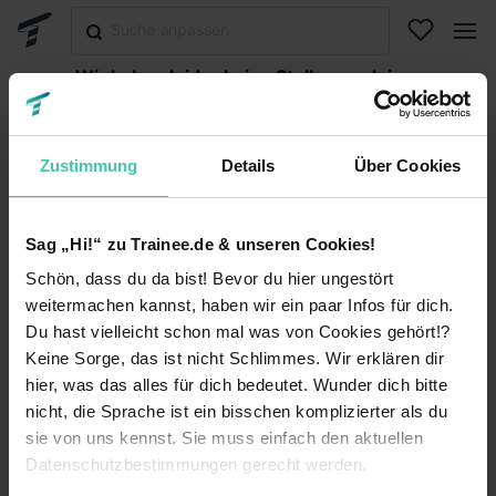
Wir haben leider keine Stellen zu deiner
Suche gefunden.
Abonniere diese Suche, um per E-Mail über neuen
Stellen informiert zu werden oder versuche es mit
Zustimmung
Details
Über Cookies
einer anderen Suche.
Suche abonnieren
Sag „Hi!“ zu Trainee.de & unseren Cookies!
Schön, dass du da bist! Bevor du hier ungestört
Suche zurücksetzen
weitermachen kannst, haben wir ein paar Infos für dich.
Du hast vielleicht schon mal was von Cookies gehört!?
Keine Sorge, das ist nicht Schlimmes. Wir erklären dir
hier, was das alles für dich bedeutet. Wunder dich bitte
Trainee.de
nicht, die Sprache ist ein bisschen komplizierter als du
sie von uns kennst. Sie muss einfach den aktuellen
Kontakt
Datenschutz
Datenschutzbestimmungen gerecht werden.
Impressum
Nutzungsbedingungen