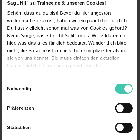
Sag „Hi!“ zu Trainee.de & unseren Cookies!
Endlich eigenes Geld verdienen: Hier erfährst du
alles über dein Einstiegsgehalt als Trainee,
Schön, dass du da bist! Bevor du hier ungestört
Tarifverträge & Co.
weitermachen kannst, haben wir ein paar Infos für dich.
Zum Artikel
Du hast vielleicht schon mal was von Cookies gehört!?
Keine Sorge, das ist nicht Schlimmes. Wir erklären dir
hier, was das alles für dich bedeutet. Wunder dich bitte
nicht, die Sprache ist ein bisschen komplizierter als du
sie von uns kennst. Sie muss einfach den aktuellen
Datenschutzbestimmungen gerecht werden.
Die Nutzung von Cookies auf Trainee.de
Einwilligungsauswahl
Notwendig
Traineeship
Wir verwenden Cookies zur technischen Funktion
Traineeships werden immer beliebtet. Wir
unserer Webseite („Notwendig“), um von dir bei
Präferenzen
verraten dir warum und klären über Ablauf, Dauer,
Benutzung der Webseite getroffenen Einstellungen zu
und Zukunftsaussichten auf.
speichern ( „Präferenzen“), die Zugriffe auf unsere
Zum Artikel
Webseite zu analysieren („Statistiken“), um
Statistiken
Informationen zu deiner Verwendung unserer Website an