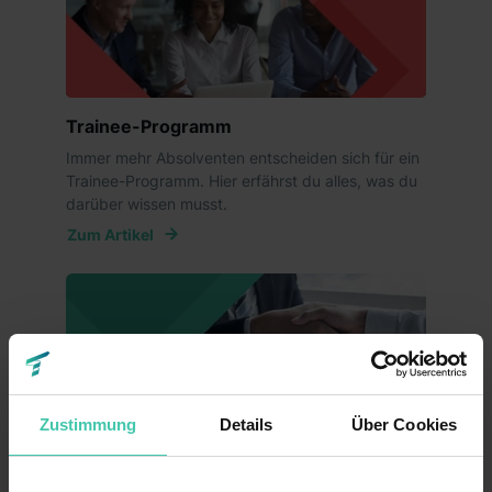
Trainee-Programm
Immer mehr Absolventen entscheiden sich für ein
Trainee-Programm. Hier erfährst du alles, was du
darüber wissen musst.
Zum Artikel
Zustimmung
Details
Über Cookies
Gehalt