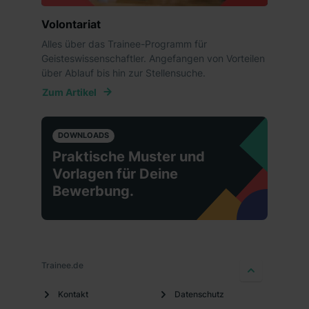
dem Punkt „Datenschutz-Einstellungen“ widerrufen.
Weitere Informationen zu den einzelnen Cookies findest
Volontariat
du durch Klick auf „Details zeigen“. Weitere
Alles über das Trainee-Programm für
Informationen:
Datenschutzerklärung
,
Impressum
.
Geisteswissenschaftler. Angefangen von Vorteilen
über Ablauf bis hin zur Stellensuche.
Zum Artikel
DOWNLOADS
Praktische Muster und
Vorlagen für Deine
Bewerbung.
Trainee.de
Kontakt
Datenschutz