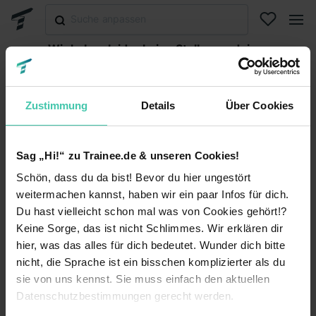
Wir haben leider keine Stellen zu deiner
Suche gefunden.
Abonniere diese Suche, um per E-Mail über neuen
Stellen informiert zu werden oder versuche es mit
Zustimmung
Details
Über Cookies
einer anderen Suche.
Suche abonnieren
Sag „Hi!“ zu Trainee.de & unseren Cookies!
Schön, dass du da bist! Bevor du hier ungestört
Suche zurücksetzen
weitermachen kannst, haben wir ein paar Infos für dich.
Du hast vielleicht schon mal was von Cookies gehört!?
Keine Sorge, das ist nicht Schlimmes. Wir erklären dir
hier, was das alles für dich bedeutet. Wunder dich bitte
Trainee.de
nicht, die Sprache ist ein bisschen komplizierter als du
sie von uns kennst. Sie muss einfach den aktuellen
Kontakt
Datenschutz
Datenschutzbestimmungen gerecht werden.
Impressum
Nutzungsbedingungen