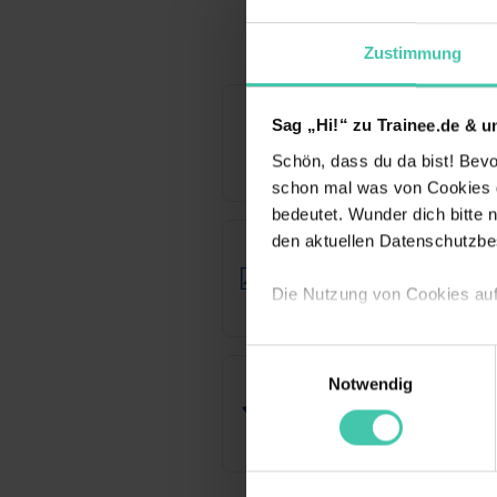
Zustimmung
mömax Deutsch
Sag „Hi!“ zu Trainee.de & u
Trainee Fili
Schön, dass du da bist! Bevor
Tübingen
schon mal was von Cookies ge
bedeutet. Wunder dich bitte n
den aktuellen Datenschutzb
Rhenus Automot
Trainee (m
Die Nutzung von Cookies auf
Duisburg + 
Wir verwenden Cookies zur t
Einwilligungsauswahl
Webseite getroffenen Einstel
BRUNATA-METR
Notwendig
Trainee (m
(„Statistiken“), um Informat
und Analysen weiterzugeben u
München
Informationen möglicherweise
deiner Nutzung der Dienste 