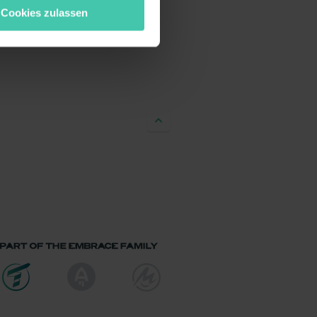
wecke zulassen, triff deine
Cookies zulassen
rung von Cookies der
bermittlung deiner Daten in
atenschutzniveau (EuGH –
ganz oder teilweise über
ere Informationen zu den