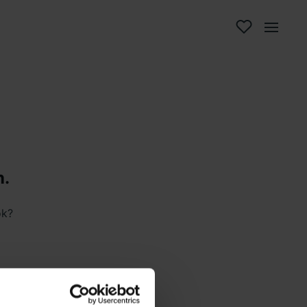
n.
ok?