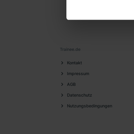
Verwendungszwecken (ausgen
Auswahl über die Checkboxen 
Kategorien „Präferenzen“, „St
die USA (Art. 49 Abs. 1 S. 
Schrems II). Du kannst die vo
unsere Datenschutzerklärung
einzelnen Cookies findest du 
Trainee.de
Informationen:
Datenschutze
Kontakt
Impressum
AGB
Datenschutz
Nutzungsbedingungen