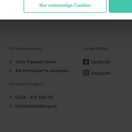
ommen „Notwendig“) zu. Willst du nur bestimmte Verwendungsz
Nur notwendige Cookies
und klick auf „Auswahl erlauben“. Die Einwilligung zur Platzie
atistiken“ und „Marketing“ umfasst hierbei die Einwilligung zur Ü
1 lit. a) DS-GVO). Die USA verfügen über kein angemessenes D
n dir erteilte Einwilligung jederzeit mit Wirkung für die Zukunft 
 unter dem Punkt „Datenschutz-Einstellungen“ widerrufen. Weit
durch Klick auf „Details zeigen“. Weitere
Für Unternehmen
Social Media
rklärung
,
Impressum
.
Jetzt Trainees finden
Facebook
Als Personaler*in anmelden
Instagram
Sie haben Fragen?
0234 - 415 600 00
info[at]ausbildung.de