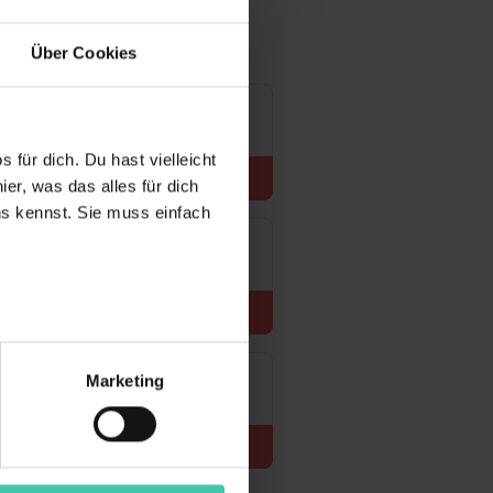
Über Cookies
 für dich. Du hast vielleicht
Zur Stelle
er, was das alles für dich
uns kennst. Sie muss einfach
Zur Stelle
r bei Benutzung der
bseite zu analysieren
Marketing
ür soziale Medien, Werbung
Unsere Partner führen diese
Zur Stelle
t oder die sie im Rahmen
“ stimmst du allen