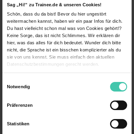
Sag „Hi!“ zu Trainee.de & unseren Cookies!
immer, wie du bist. Trau dich bunt zu sein!
weiterlesen
Schön, dass du da bist! Bevor du hier ungestört
Benefits
weitermachen kannst, haben wir ein paar Infos für dich.
Ein tolles Benefit-Programm mit einer
Du hast vielleicht schon mal was von Cookies gehört!?
Benefits
Zusatzversicherung Ihrer Wahl, Fahrradleasing,
Keine Sorge, das ist nicht Schlimmes. Wir erklären dir
Zusatzurlaub und attraktiven Rabatten bei über
hier, was das alles für dich bedeutet. Wunder dich bitte
Weiterbildungsmaßnahmen
800 Partnerunternehmen
nicht, die Sprache ist ein bisschen komplizierter als du
Übernahmegarantie
sie von uns kennst. Sie muss einfach den aktuellen
Sehr gute Aufstiegschancen und
Datenschutzbestimmungen gerecht werden.
Weiterbildungsmöglichkeiten begleitet durch
Gute Anbindung
unsere interne Akademie
Die Nutzung von Cookies auf Trainee.de
Auslandsaufenthalt
Einwilligungsauswahl
Einen zukunftssicheren Arbeitsplatz in einem
Notwendig
wachsenden Unternehmen
11 weitere anzeigen
Firmenwagen
Wir verwenden Cookies zur technischen Funktion
Mitarbeiterrabatte in jeder Mömax- und
unserer Webseite („Notwendig“), um von dir bei
Betriebssport
Kontaktperson
Präferenzen
XXXLutz-Filiale
Benutzung der Webseite getroffenen Einstellungen zu
speichern ( „Präferenzen“), die Zugriffe auf unsere
Mitarbeiterevents
Durch Teamevents, Sommerfeste und
Nadine Sozzo
Webseite zu analysieren („Statistiken“), um
Weihnachtsfeiern wird der Teamzusammenhalt
Statistiken
Leitung Recruitingabteilung
Mitarbeiterhandy
Informationen zu deiner Verwendung unserer Website an
gestärkt