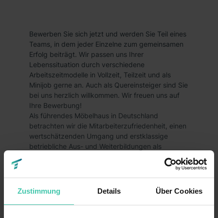
Bewerben Sie sich jetzt und werden Sie Teil eines
Teams, in dem jeder Einzelne zum gemeinsamen
Erfolg beiträgt. Wir passen uns Ihrer
Lebenssituation durch verschiedene
Arbeitszeitmodelle in Vollzeit, Teilzeit und als
Minijob gerne an. Auch als Quereinsteiger sind Sie
bei uns herzlich willkommen. Wir freuen uns auf
Ihre Bewerbung!
Als führendes Möbelhaus in Deutschland
betrachten wir die Mitarbeiterzufriedenheit, einen
wertschätzenden Umgang und erstklassige
betriebliche Aus- und Weiterbildungen als
essenzielle Voraussetzungen für unseren
gemeinsamen Erfolg. Mit einem stetigen
Wachstum von bereits über 80 Filialen sind wir
stets auf der Suche nach den unterschiedlichsten
Zustimmung
Details
Über Cookies
Charakteren, die unser Team bereichern möchten.
Wir fördern Diversität aktiv und wo immer sich die
Möglichkeit dazu bietet. Darum sei auch du