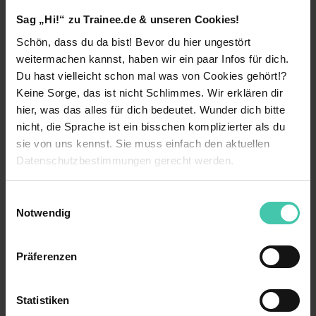
Wir fördern Diversität aktiv und wo immer sich die
Möglichkeit dazu bietet. Darum sei auch du
Sag „Hi!“ zu Trainee.de & unseren Cookies!
immer, wie du bist. Trau dich bunt zu sein!
Schön, dass du da bist! Bevor du hier ungestört
weiterlesen
Benefits
weitermachen kannst, haben wir ein paar Infos für dich.
Du hast vielleicht schon mal was von Cookies gehört!?
Ein tolles Benefit-Programm mit einer
Benefits
Keine Sorge, das ist nicht Schlimmes. Wir erklären dir
Zusatzversicherung Ihrer Wahl, Fahrradleasing,
hier, was das alles für dich bedeutet. Wunder dich bitte
Zusatzurlaub und attraktiven Rabatten bei über
Weiterbildungsmaßnahmen
nicht, die Sprache ist ein bisschen komplizierter als du
800 Partnerunternehmen
sie von uns kennst. Sie muss einfach den aktuellen
Übernahmegarantie
Sehr gute Aufstiegschancen und
Datenschutzbestimmungen gerecht werden.
Weiterbildungsmöglichkeiten begleitet durch
Gute Anbindung
unsere interne Akademie
Die Nutzung von Cookies auf Trainee.de
Einwilligungsauswahl
Auslandsaufenthalt
Einen zukunftssicheren Arbeitsplatz in einem
Notwendig
wachsenden Unternehmen
Wir verwenden Cookies zur technischen Funktion
11 weitere anzeigen
Firmenwagen
unserer Webseite („Notwendig“), um von dir bei
Mitarbeiterrabatte in jeder Mömax- und
Präferenzen
Betriebssport
Benutzung der Webseite getroffenen Einstellungen zu
Kontaktperson
XXXLutz-Filiale
speichern ( „Präferenzen“), die Zugriffe auf unsere
Mitarbeiterevents
Durch Teamevents, Sommerfeste und
Nadine Sozzo
Webseite zu analysieren („Statistiken“), um
Statistiken
Weihnachtsfeiern wird der Teamzusammenhalt
Informationen zu deiner Verwendung unserer Website an
Leitung Recruitingabteilung