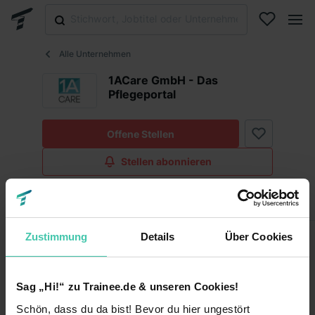
Alle Unternehmen
1ACare GmbH - Das
Pflegeportal
Offene Stellen
Stellen abonnieren
Infos
Fakten
Zustimmung
Details
Über Cookies
Fakten
Sag „Hi!“ zu Trainee.de & unseren Cookies!
Keine Angabe
Unternehmensart
Schön, dass du da bist! Bevor du hier ungestört