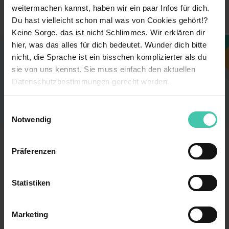
Sonstige Branchen
Branche
weitermachen kannst, haben wir ein paar Infos für dich.
Du hast vielleicht schon mal was von Cookies gehört!?
Keine Sorge, das ist nicht Schlimmes. Wir erklären dir
hier, was das alles für dich bedeutet. Wunder dich bitte
Dieses Unternehmen gefällt dir?
nicht, die Sprache ist ein bisschen komplizierter als du
sie von uns kennst. Sie muss einfach den aktuellen
Sieh dir jetzt alle Stellen des Unternehmens an
Datenschutzbestimmungen gerecht werden.
und finde einen Job, der perfekt zu dir passt!
Die Nutzung von Cookies auf Trainee.de
Zu den Stellen
Einwilligungsauswahl
Notwendig
Wir verwenden Cookies zur technischen Funktion
unserer Webseite („Notwendig“), um von dir bei
Trainee.de
Präferenzen
Benutzung der Webseite getroffenen Einstellungen zu
speichern ( „Präferenzen“), die Zugriffe auf unsere
Kontakt
Datenschutz
Webseite zu analysieren („Statistiken“), um
Statistiken
Impressum
Nutzungsbedingungen
Informationen zu deiner Verwendung unserer Website an
AGB
unsere Partner für soziale Medien, Werbung und
Marketing
Analysen weiterzugeben und um Inhalte und Anzeigen zu
Für Unternehmen
personalisieren („Marketing“). Unsere Partner führen