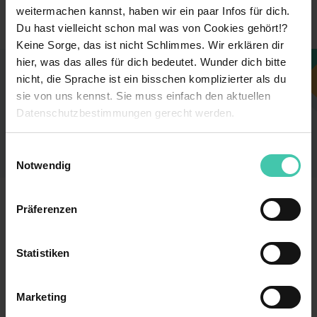
Sonstige Branchen
Branche
weitermachen kannst, haben wir ein paar Infos für dich.
Du hast vielleicht schon mal was von Cookies gehört!?
Keine Sorge, das ist nicht Schlimmes. Wir erklären dir
hier, was das alles für dich bedeutet. Wunder dich bitte
Dieses Unternehmen gefällt dir?
nicht, die Sprache ist ein bisschen komplizierter als du
sie von uns kennst. Sie muss einfach den aktuellen
Sieh dir jetzt alle Stellen des Unternehmens an
Datenschutzbestimmungen gerecht werden.
und finde einen Job, der perfekt zu dir passt!
Die Nutzung von Cookies auf Trainee.de
Zu den Stellen
Einwilligungsauswahl
Notwendig
Wir verwenden Cookies zur technischen Funktion
unserer Webseite („Notwendig“), um von dir bei
Trainee.de
Präferenzen
Benutzung der Webseite getroffenen Einstellungen zu
speichern ( „Präferenzen“), die Zugriffe auf unsere
Kontakt
Datenschutz
Webseite zu analysieren („Statistiken“), um
Statistiken
Impressum
Nutzungsbedingungen
Informationen zu deiner Verwendung unserer Website an
AGB
unsere Partner für soziale Medien, Werbung und
Marketing
Analysen weiterzugeben und um Inhalte und Anzeigen zu
Für Unternehmen
personalisieren („Marketing“). Unsere Partner führen