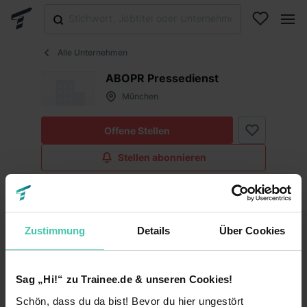
Alle Unternehmen
ABOPR Pressedienst
München
Offene Stellen
Stellen abonnieren
Infos
Fakten
Zustimmung
Details
Über Cookies
Fakten
Sag „Hi!“ zu Trainee.de & unseren Cookies!
Keine Angabe
Unternehmensart
Schön, dass du da bist! Bevor du hier ungestört