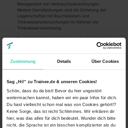
Management von Verbrauchsabrechnungen.
Weitere Dienstleistungen sind die Sicherung der
Liegenschaften mit Rauchmeldern und
Trinkwasseruntersuchungen im Rahmen der
Trinkwasserverordnung.
Deutschlandweit gehören wir zu den Marktführern
in unserer Branche. An unseren drei Standorten
Hamburg, Hürth bei Köln und München
beschäftigen wir ca. 1.800 MitarbeiterInnen.
Zustimmung
Details
Über Cookies
Kontaktperson
Sag „Hi!“ zu Trainee.de & unseren Cookies!
Martina Brunner
Leiterin Ausbildung
Schön, dass du da bist! Bevor du hier ungestört
weitermachen kannst, haben wir ein paar Infos für dich.
089-78595439
Du hast vielleicht schon mal was von Cookies gehört!?
Keine Sorge, das ist nicht Schlimmes. Wir erklären dir
LinkedIn
hier, was das alles für dich bedeutet. Wunder dich bitte
nicht, die Sprache ist ein bisschen komplizierter als du