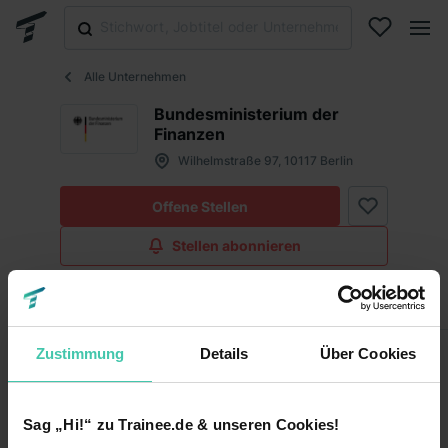
Alle Unternehmen
Bundesministerium der
Finanzen
Wilhelmstraße 97, 10117 Berlin
Offene Stellen
Stellen abonnieren
Infos
Fakten
Zustimmung
Details
Über Cookies
Fakten
Sag „Hi!“ zu Trainee.de & unseren Cookies!
Keine Angabe
Unternehmensart