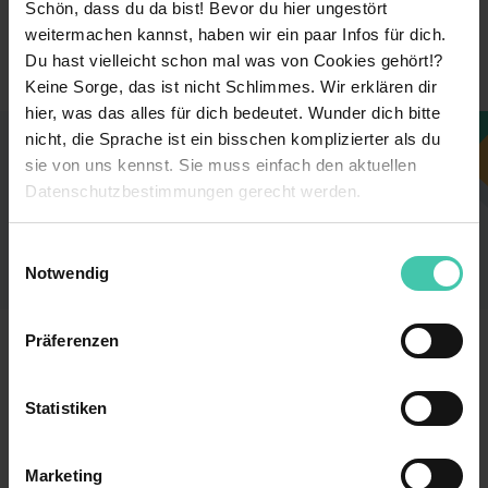
Schön, dass du da bist! Bevor du hier ungestört
Öffentliche Verwaltung &
Branche
weitermachen kannst, haben wir ein paar Infos für dich.
Öffentlicher Dienst
Du hast vielleicht schon mal was von Cookies gehört!?
Keine Sorge, das ist nicht Schlimmes. Wir erklären dir
hier, was das alles für dich bedeutet. Wunder dich bitte
nicht, die Sprache ist ein bisschen komplizierter als du
Dieses Unternehmen gefällt dir?
sie von uns kennst. Sie muss einfach den aktuellen
Sieh dir jetzt alle Stellen des Unternehmens an
Datenschutzbestimmungen gerecht werden.
und finde einen Job, der perfekt zu dir passt!
Die Nutzung von Cookies auf Trainee.de
Einwilligungsauswahl
Zu den Stellen
Notwendig
Wir verwenden Cookies zur technischen Funktion
unserer Webseite („Notwendig“), um von dir bei
Präferenzen
Trainee.de
Benutzung der Webseite getroffenen Einstellungen zu
speichern ( „Präferenzen“), die Zugriffe auf unsere
Kontakt
Datenschutz
Webseite zu analysieren („Statistiken“), um
Statistiken
Informationen zu deiner Verwendung unserer Website an
Impressum
Nutzungsbedingungen
unsere Partner für soziale Medien, Werbung und
AGB
Marketing
Analysen weiterzugeben und um Inhalte und Anzeigen zu