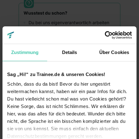
Wusstest du schon?
Du bei uns eigenverantwortlich arbeiten
kannst?
Du umgeben bist von einem Team, dass
jeden Tag 110% gibt und immer die
Zustimmung
Details
Über Cookies
Extrameile geht?
Deine Ideen immer herzlich Willkommen
bei uns sind?
Sag „Hi!“ zu Trainee.de & unseren Cookies!
Du ein "Das geht nicht" oder "Das haben
Schön, dass du da bist! Bevor du hier ungestört
wir schon immer so gemacht"
niemals
bei
weitermachen kannst, haben wir ein paar Infos für dich.
uns hören wirst?
Du hast vielleicht schon mal was von Cookies gehört!?
Keine Sorge, das ist nicht Schlimmes. Wir erklären dir
Du von dem Know-How aus deinem Team
hier, was das alles für dich bedeutet. Wunder dich bitte
sehr viel lernen wirst und auch du die
Möglichkeit hast, dein Wissen mit
nicht, die Sprache ist ein bisschen komplizierter als du
einzubringen?
sie von uns kennst. Sie muss einfach den aktuellen
Datenschutzbestimmungen gerecht werden.