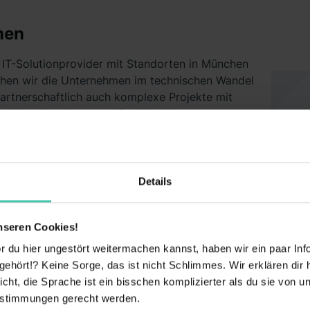
men
er IT-Solutionprovider mit Standorten in München
ehen wir die Unternehmen im technischen Wandel
partnerschaftlich auch komplexe Projekte mit
n Komplettpakete und Betriebslösungen
ohe Betriebssicherheit der IT und sichern die
unden. Dabei gehen wir ganzheitlich, mit hohem
haftlichem Know-how sowie Verständnis für die
re Aufgaben heran. Unser Portfolio umfasst u.a.
Details
, Network und Collaboration. Mit den
alisierungs-, Netzwerk- und Data Protection-
byt
nseren Cookies!
er Partner im Zeitalter der Digitalisierung.
 du hier ungestört weitermachen kannst, haben wir ein paar Infos
hört!? Keine Sorge, das ist nicht Schlimmes. Wir erklären dir hi
icht, die Sprache ist ein bisschen komplizierter als du sie von 
estimmungen gerecht werden.