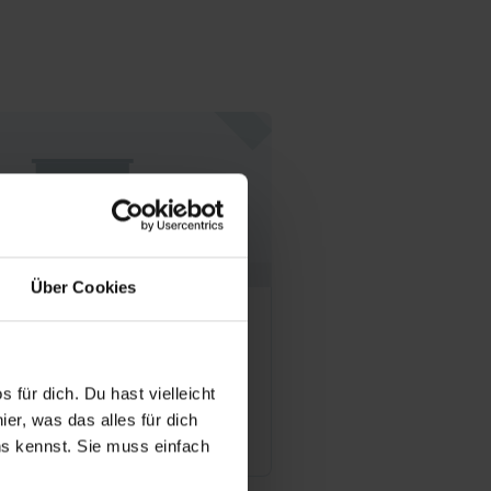
Über Cookies
erunner GmbH & Co KG
München
40
 für dich. Du hast vielleicht
er, was das alles für dich
Offene Stellen
uns kennst. Sie muss einfach