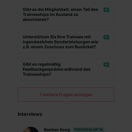
Mitarbeiterrabatte
Gibt es die Möglichkeit, einen Teil des
Traineeships im Ausland zu
Projektarbeit
absolvieren?
Betriebliche Altersvorsorge
Unterstützen Sie Ihre Trainees mit
Kantine
irgendwelchen Sonderleistungen wie
z.B. einem Zuschuss zum Busticket?
Parkplatz
Überdurchschnittlicher Verdienst
Gibt es regelmäßig
Feedbackgespräche während des
Gute Anbindung
Traineeships?
Gesundheitliche Maßnahmen
7 weitere Fragen anzeigen
Auslandsaufenthalt
Kennenlernen verschiedener Bereiche
Interviews
Trainee Alumni Netzwerk
Bastian Koop
PERSONALER*IN