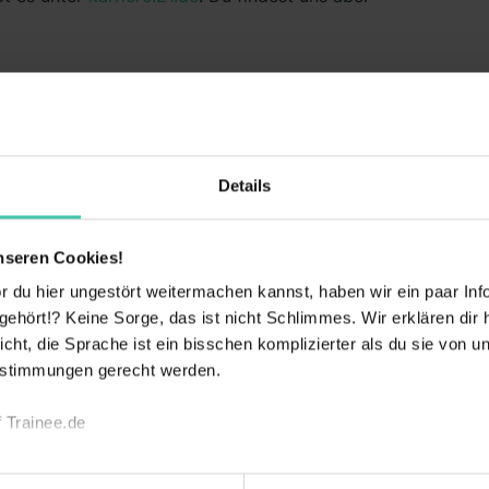
Details
ündungsjahr
Mitarbeiter
857
2000
nseren Cookies!
 du hier ungestört weitermachen kannst, haben wir ein paar Infos
hört!? Keine Sorge, das ist nicht Schlimmes. Wir erklären dir hi
icht, die Sprache ist ein bisschen komplizierter als du sie von 
estimmungen gerecht werden.
 Trainee.de
nehmen
echnischen Funktion unserer Webseite („Notwendig“), um von di