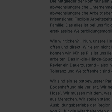
Die Mitglieder der kommunalen 2
abwechslungsreiche Unternehme
abwechslungsreiche Arbeitgeber.
krisensicher. Flexible Arbeitsze
Familie: Das alles ist bei uns fi
erstklassige Weiterbildungsmögli
Wie wir ticken? – Nun, unsere He
offen und direkt. Wir eiern nich
können wir. Kühles Pils ist uns li
arbeiten. Das In-die-Hände-Spuc
Revier ein Dauerzustand – also n
Toleranz und Weltoffenheit sind
Wir sind ein selbstbewusster Par
Bodenhaftung nie verliert. Wir h
Hose“. Wir müssen mit dem, was 
aus Menschen. Wir stellen ständi
Ausbildungsbetriebe der Region. 
von 21 für die Mitarbeitenden gi