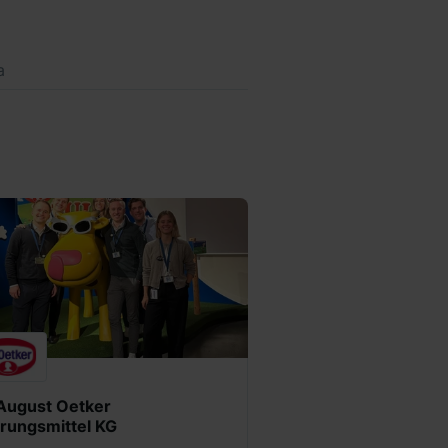
a
 August Oetker
rungsmittel KG