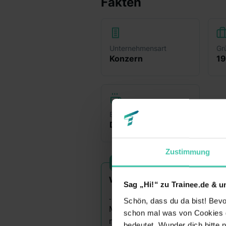
Fakten
Unternehmensart
Gr
Konzern
1
Branche
Dienstleistung & Kundenservice
+
2
Zustimmung
Wusstest du schon?
Sag „Hi!“ zu Trainee.de & u
…den Beschäftigten der DVV d
Schön, dass du da bist! Bevor
Mitarbeiterinnen und Mitarbeit
schon mal was von Cookies ge
monatlich die Centbeträge ihr
bedeutet. Wunder dich bitte n