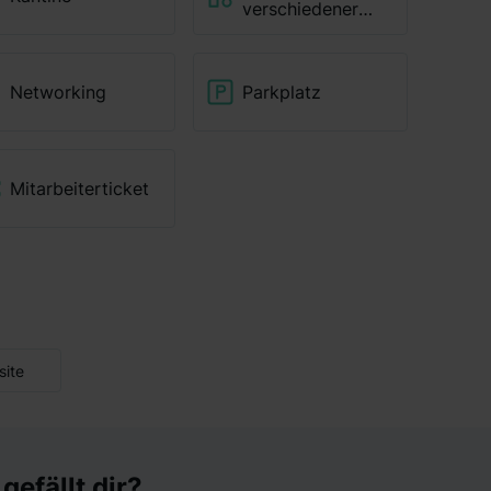
verschiedener
Bereiche
Networking
Parkplatz
Mitarbeiterticket
ite
efällt dir?