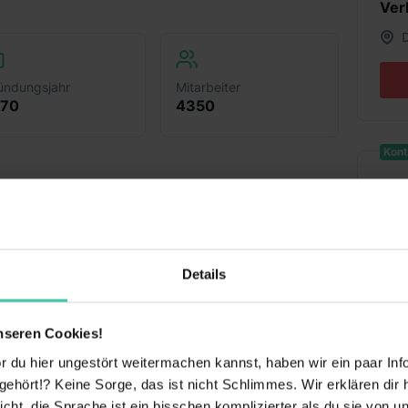
Ver
ündungsjahr
Mitarbeiter
970
4350
Kont
Details
nseren Cookies!
as Gemeinwohl sehr am Herzen liegt? Unsere
 du hier ungestört weitermachen kannst, haben wir ein paar Infos
er spenden seit über zehn Jahren freiwillig
hört!? Keine Sorge, das ist nicht Schlimmes. Wir erklären dir hi
es Nettogehalts. Über 1.000 Beschäftigte
icht, die Sprache ist ein bisschen komplizierter als du sie von 