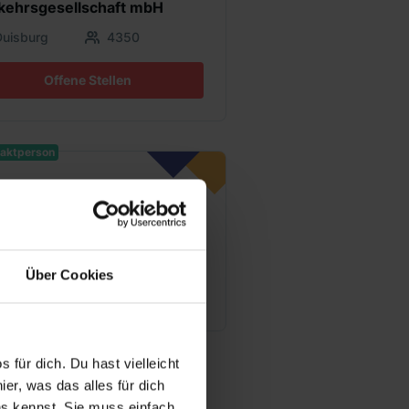
kehrsgesellschaft mbH
Duisburg
4350
Offene Stellen
aktperson
Schumacher Lara
Bildungscoach & Recruiterin
Schumacherl@dvv.de
Über Cookies
0203 604 4268
 für dich. Du hast vielleicht
er, was das alles für dich
uns kennst. Sie muss einfach