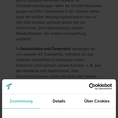
Elis ist Europas führender Experte für
Textildienstleistungen. Mehr als 52.000 Menschen
sorgen an 440+ Standorten in 30 Ländern dafür,
dass die textilen Versorgungskonzepte von ca.
400.000 Kunden weltweit laufen wie am
Schnürchen. Eine Glanzleistung unserer
Mitarbeitenden, die unsere Hochachtung
verdient!
In
Deutschland und Österreich
versorgen wir
von unseren 45 Standorten, während wir aus
unserem Headoffice in Hamburg unsere
Standorte unterstützen, unsere Kunden, z. B. aus
der Hotellerie und Gastronomie, dem
Gesundheitswesen sowie Industrie und Handel,
mit verschiedensten Miettextilien, damit diese
unter besten Voraussetzungen arbeiten können.
Das macht nicht nur für unsere Kunden Sinn,
sondern ist darüber hinaus ein nachhaltiges
Zustimmung
Details
Über Cookies
Geschäftsmodell auf stetigem Wachstumskurs!
Dein Weg zur Führungskraft von morgen