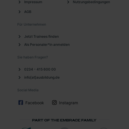
dem Punkt „Datenschutz-Einstellungen“ widerrufen.
Impressum
Nutzungsbedingungen
Weitere Informationen zu den einzelnen Cookies findest
AGB
du durch Klick auf „Details zeigen“. Weitere
Informationen:
Datenschutzerklärung
,
Impressum
.
Für Unternehmen
Jetzt Trainees finden
Als Personaler*in anmelden
Sie haben Fragen?
0234 - 415 600 00
info[at]ausbildung.de
Social Media
Facebook
Instagram