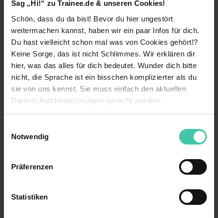
Sag „Hi!“ zu Trainee.de & unseren Cookies!
Im Rahmen unseres zweijährigen Trainee-
Schön, dass du da bist! Bevor du hier ungestört
Programms erwartet dich eine spannende Reise.
weitermachen kannst, haben wir ein paar Infos für dich.
Du startest in einem dynamischen und
zukunftssicheren Arbeitsumfeld und wirst von
Du hast vielleicht schon mal was von Cookies gehört!?
Anfang an intensiv gefördert. Mit unserem
Keine Sorge, das ist nicht Schlimmes. Wir erklären dir
maßgeschneiderten „On-the-Job“-
hier, was das alles für dich bedeutet. Wunder dich bitte
Entwicklungsprogramm bereiten wir dich gezielt
nicht, die Sprache ist ein bisschen komplizierter als du
auf eine zukünftige Führungsposition vor.
sie von uns kennst. Sie muss einfach den aktuellen
Profitiere von einer Kombination aus praxisnaher
Datenschutzbestimmungen gerecht werden.
Erfahrung, persönlicher Weiterentwicklung und
exzellenter Perspektive für deine Karriere bei Elis.
Die Nutzung von Cookies auf Trainee.de
Einwilligungsauswahl
Kontaktperson
Notwendig
Wir verwenden Cookies zur technischen Funktion
Alannah Weber
unserer Webseite („Notwendig“), um von dir bei
Präferenzen
Recruiting Specialist
Benutzung der Webseite getroffenen Einstellungen zu
speichern ( „Präferenzen“), die Zugriffe auf unsere
Tel: +49 40 ...
Webseite zu analysieren („Statistiken“), um
Statistiken
Informationen zu deiner Verwendung unserer Website an
unsere Partner für soziale Medien, Werbung und