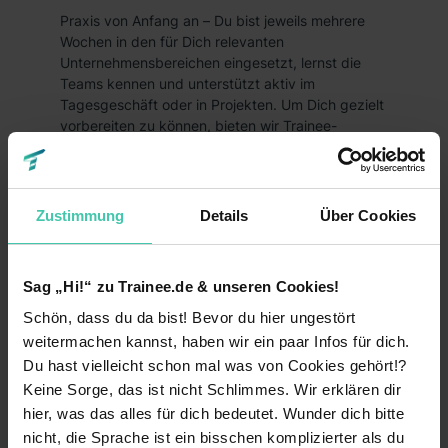
Praxis von Anfang an – Du bist jeweils mehrere
Wochen in den für Dich relevanten
Unternehmensbereichen eingesetzt, lernst die
Teams kennen und unterstützt aktiv im
Tagesgeschäft oder in Projekten. Um Dich gezielt
vorbereiten zu können, bieten wir Trainee-
Programm für bestimmte Bereiche an. Das heißt
Du bewirbst dich auf ein Trainee-Programm in
dem Bereich, in dem Du Deine Karriere starten
möchten, z.B. Marketing, Finanzen/ Controlling,
Zustimmung
Details
Über Cookies
Produktion, Technik, IT, Sales,
Qualitätsmanagement, etc. Ein allgemeines
Management-Trainee-Programm ist bei uns leider
Sag „Hi!“ zu Trainee.de & unseren Cookies!
nicht möglich.
Schön, dass du da bist! Bevor du hier ungestört
Das Wichtigste in Kürze:
weitermachen kannst, haben wir ein paar Infos für dich.
Du hast vielleicht schon mal was von Cookies gehört!?
Das kaufmännische Trainee-Programm dauert 18
Monate und ist in unserer Unternehmenszentrale
Keine Sorge, das ist nicht Schlimmes. Wir erklären dir
in Grafschaft nahe Bonn möglich. Das technische
hier, was das alles für dich bedeutet. Wunder dich bitte
Trainee-Programm geht über 24 Monate und
nicht, die Sprache ist ein bisschen komplizierter als du