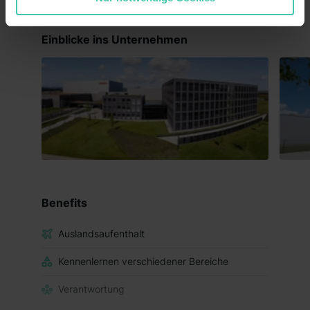
„Notwendig“) zu. Willst du nur bestimmte
Verwendungszwecke zulassen, triff deine Auswahl über
Einblicke ins Unternehmen
die Checkboxen und klick auf „Auswahl erlauben“. Die
Einwilligung zur Platzierung von Cookies der Kategorien
„Präferenzen“, „Statistiken“ und „Marketing“ umfasst
hierbei die Einwilligung zur Übermittlung deiner Daten in
die USA (Art. 49 Abs. 1 S. 1 lit. a) DS-GVO). Die USA
verfügen über kein angemessenes Datenschutzniveau
(EuGH – Schrems II). Du kannst die von dir erteilte
Einwilligung jederzeit mit Wirkung für die Zukunft ganz
oder teilweise über unsere Datenschutzerklärung unter
dem Punkt „Datenschutz-Einstellungen“ widerrufen.
Benefits
Weitere Informationen zu den einzelnen Cookies findest
du durch Klick auf „Details zeigen“. Weitere
Auslandsaufenthalt
Informationen:
Datenschutzerklärung
,
Impressum
.
Kennenlernen verschiedener Bereiche
Verantwortung