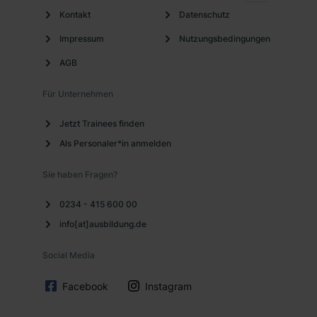
Kontakt
Datenschutz
Mitarbeiterevents
Impressum
Nutzungsbedingungen
Mitarbeiterhandy
AGB
Mitarbeiterlaptop
Für Unternehmen
Mitarbeiterrabatte
Jetzt Trainees finden
Mitarbeiterticket
Als Personaler*in anmelden
Networking
Sie haben Fragen?
Parkplatz
0234 - 415 600 00
Projektarbeit
info[at]ausbildung.de
Unbefristeter Arbeitsvertrag
Social Media
Verantwortung
Facebook
Instagram
Weiterbildungsmaßnahmen