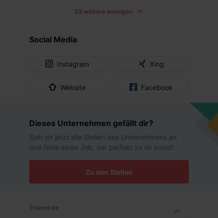
oder teilweise über unsere Datenschutzerklärung unter
23 weitere anzeigen
Eigener Arbeitsplatz
dem Punkt „Datenschutz-Einstellungen“ widerrufen.
Weitere Informationen zu den einzelnen Cookies findest
Einführungsveranstaltung
du durch Klick auf „Details zeigen“. Weitere
Social Media
Informationen:
Datenschutzerklärung
,
Impressum
.
Flexible Arbeitszeiten
Instagram
Xing
Gesundheitliche Maßnahmen
Website
Facebook
Gute Anbindung
Homeoffice Möglichkeit
Dieses Unternehmen gefällt dir?
Kantine
Sieh dir jetzt alle Stellen des Unternehmens an
und finde einen Job, der perfekt zu dir passt!
Kennenlernen verschiedener Bereiche
Kinderbetreuung
Zu den Stellen
Kostenlose Getränke
Trainee.de
Mentoring