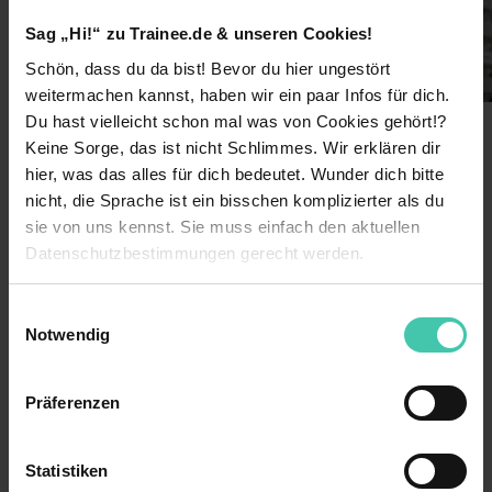
Sag „Hi!“ zu Trainee.de & unseren Cookies!
Schön, dass du da bist! Bevor du hier ungestört
weitermachen kannst, haben wir ein paar Infos für dich.
Du hast vielleicht schon mal was von Cookies gehört!?
Keine Sorge, das ist nicht Schlimmes. Wir erklären dir
hier, was das alles für dich bedeutet. Wunder dich bitte
Wusstest du schon?
nicht, die Sprache ist ein bisschen komplizierter als du
sie von uns kennst. Sie muss einfach den aktuellen
Durch Stationen in verschiedenen Bereichen
haben Sie die Chance, tiefe Einblicke in
Datenschutzbestimmungen gerecht werden.
unser Unternehmen sowie Ihre
anschließende Tätigkeit zu erhalten und sich
Die Nutzung von Cookies auf Trainee.de
Einwilligungsauswahl
ein Netzwerk aufzubauen. Bei Ihrer
Notwendig
Einarbeitung und den täglichen Aufgaben
Wir verwenden Cookies zur technischen Funktion
stehen Ihnen erfahrene Kollegen als
unserer Webseite („Notwendig“), um von dir bei
Mentoren zur Seite. Zudem unterstützen wir
Präferenzen
Benutzung der Webseite getroffenen Einstellungen zu
Sie mit fachlichen und methodischen
Schulungen. Uns ist es wichtig, die
speichern ( „Präferenzen“), die Zugriffe auf unsere
Kompetenzen und Talente jedes Einzelnen zu
Webseite zu analysieren („Statistiken“), um
Statistiken
fördern, denn nur gemeinsam können wir
Informationen zu deiner Verwendung unserer Website an