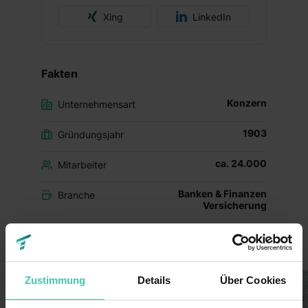
Xing
LinkedIn
Fakten
Konzern
Unternehmensart
1903
Gründungsjahr
ca. 24.000
Mitarbeiter
Banken & Finanzen
Branche
Versicherung
Einblicke ins Unternehmen
Zustimmung
Details
Über Cookies