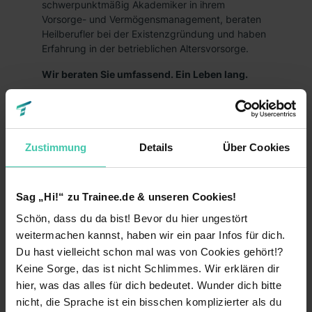
schwerpunktmäßig Akademiker in ihrem
Vorsorge- und Vermögensmanagement, beraten
Heilberufler bei der Existenzgründung und haben
Erfahrung in der betrieblichen Altersvorsorge.
Wir beraten Sie umfassend. Ein Leben lang.
Um den für Sie passenden Finanzplan zu
erarbeiten, nutzen wir die Kooperation mit über
150 Produktpartnern und einer daraus
entstehenden umfangreichen Produktvielfalt. Wir
Zustimmung
Details
Über Cookies
informieren Sie über die Vorteile bei Ihren
finanziellen Möglichkeiten und erarbeiten mit
Ihnen die Absicherungen Ihrer Wünsche und Ziele
Sag „Hi!“ zu Trainee.de & unseren Cookies!
bei Veränderungen.
Schön, dass du da bist! Bevor du hier ungestört
Vertrauen Sie auf Ihre Zukunft. Und unsere
weitermachen kannst, haben wir ein paar Infos für dich.
Erfahrung.
Du hast vielleicht schon mal was von Cookies gehört!?
Keine Sorge, das ist nicht Schlimmes. Wir erklären dir
hier, was das alles für dich bedeutet. Wunder dich bitte
Fakten
nicht, die Sprache ist ein bisschen komplizierter als du