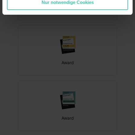
Nur notwendige Cookies
stimmst du allen Verwendungszwecken (ausgenommen
Award
„Notwendig“) zu. Willst du nur bestimmte
Verwendungszwecke zulassen, triff deine Auswahl über
die Checkboxen und klick auf „Auswahl erlauben“. Die
Einwilligung zur Platzierung von Cookies der Kategorien
„Präferenzen“, „Statistiken“ und „Marketing“ umfasst
hierbei die Einwilligung zur Übermittlung deiner Daten in
die USA (Art. 49 Abs. 1 S. 1 lit. a) DS-GVO). Die USA
verfügen über kein angemessenes Datenschutzniveau
Award
(EuGH – Schrems II). Du kannst die von dir erteilte
Einwilligung jederzeit mit Wirkung für die Zukunft ganz
oder teilweise über unsere Datenschutzerklärung unter
dem Punkt „Datenschutz-Einstellungen“ widerrufen.
Weitere Informationen zu den einzelnen Cookies findest
du durch Klick auf „Details zeigen“. Weitere
Informationen:
Datenschutzerklärung
,
Impressum
.
Award