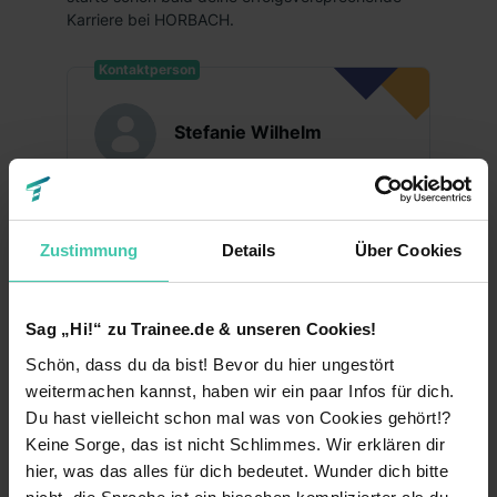
Karriere bei HORBACH.
Kontaktperson
Stefanie Wilhelm
karriere@horbach.de
0151 40133608
Zustimmung
Details
Über Cookies
Fakten
Sag „Hi!“ zu Trainee.de & unseren Cookies!
Mittelständler
Schön, dass du da bist! Bevor du hier ungestört
Unternehmensart
weitermachen kannst, haben wir ein paar Infos für dich.
1983
Gründungsjahr
Du hast vielleicht schon mal was von Cookies gehört!?
Keine Sorge, das ist nicht Schlimmes. Wir erklären dir
501 - 1000
Mitarbeiter
hier, was das alles für dich bedeutet. Wunder dich bitte