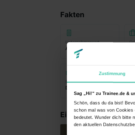
Fakten
Unternehmensart
Gr
Agentur
1
Zustimmung
Branche
Dienstleistung & Kundenservice
+
1
Sag „Hi!“ zu Trainee.de & u
Schön, dass du da bist! Bevor
schon mal was von Cookies ge
Einblicke ins Unter
bedeutet. Wunder dich bitte n
den aktuellen Datenschutzb