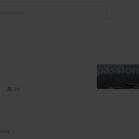
25
edia