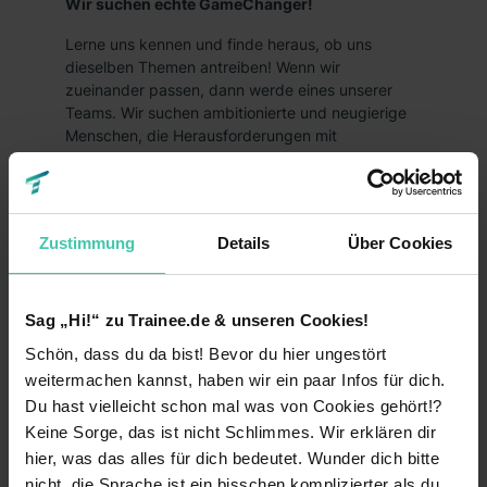
Wir suchen echte GameChanger!
Lerne uns kennen und finde heraus, ob uns
dieselben Themen antreiben! Wenn wir
zueinander passen, dann werde eines unserer
Teams. Wir suchen ambitionierte und neugierige
Menschen, die Herausforderungen mit
Begeisterung als Antrieb verstehen. Menschen,
die ihre relevanten Studienschwerpunkte,
einschlägige Praktika oder Praxiserfahrung
einbringen und sich permanent weiterentwickeln
Zustimmung
Details
Über Cookies
möchten. Wir bieten Dir eine steile Lernkurve, wie
man sie selten findet – ganz egal ob in unseren
Bereichen Audit, Tax, Deal Advisory, Consulting
oder Financial Services. Wir bei KPMG suchen
Sag „Hi!“ zu Trainee.de & unseren Cookies!
echte GameChanger.
Schön, dass du da bist! Bevor du hier ungestört
weitermachen kannst, haben wir ein paar Infos für dich.
Diese Benefits werden geboten:
Du hast vielleicht schon mal was von Cookies gehört!?
Bei all den spannenden Challenges, denen wir uns
Keine Sorge, das ist nicht Schlimmes. Wir erklären dir
jeden Tag im Berufsleben stellen, ist es uns
hier, was das alles für dich bedeutet. Wunder dich bitte
wichtig, dass unsere Mitarbeiterinnen und
nicht, die Sprache ist ein bisschen komplizierter als du