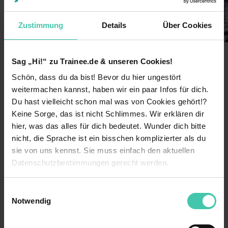
Zustimmung
Details
Über Cookies
Sag „Hi!“ zu Trainee.de & unseren Cookies!
Schön, dass du da bist! Bevor du hier ungestört
Wusstest du schon?
weitermachen kannst, haben wir ein paar Infos für dich.
Wir sorgen im Hintergrund dafür, dass die
Du hast vielleicht schon mal was von Cookies gehört!?
Produktion unserer Kunden optimal läuft.
Keine Sorge, das ist nicht Schlimmes. Wir erklären dir
Deshalb sind wir einer der
international
hier, was das alles für dich bedeutet. Wunder dich bitte
führenden Anbieter für
nicht, die Sprache ist ein bisschen komplizierter als du
Industriedienstleistungen
. Unsere globalen
sie von uns kennst. Sie muss einfach den aktuellen
Services umfassen beispielsweise:
Datenschutzbestimmungen gerecht werden.
Fabrikplanung- und -optimierung
Die Nutzung von Cookies auf Trainee.de
Einwilligungsauswahl
Produktions-IT
Notwendig
Automatisierung
Wir verwenden Cookies zur technischen Funktion
unserer Webseite („Notwendig“), um von dir bei