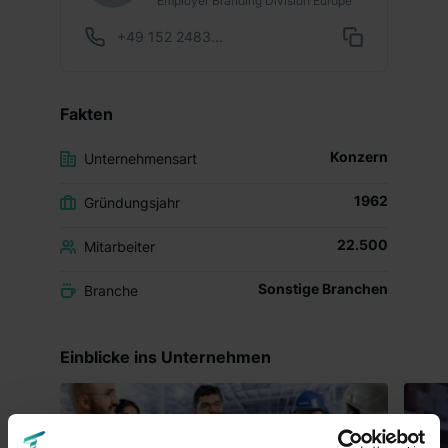
Employer Branding Division Europe
+49 152 2483...
Fakten
Konzern
Unternehmensart
1962
Gründungsjahr
22.500
Mitarbeiter
Sonstige Branchen
Branche
Einblicke ins Unternehmen