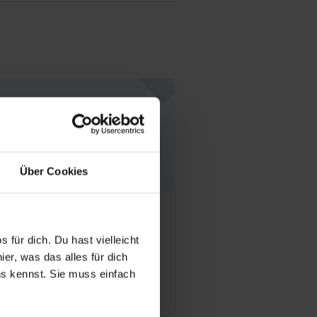
Über Cookies
rologisches
abilitationszentrum
 für dich. Du hast vielleicht
deshöhe” e. V.
er, was das alles für dich
uns kennst. Sie muss einfach
Offene Stellen