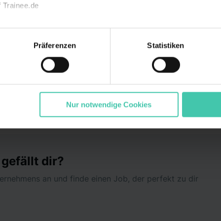
 Trainee.de
anche
echnischen Funktion unserer Webseite („Notwendig“), um von di
Gesundheit, Pflege & Soziales
lungen zu speichern ( „Präferenzen“), die Zugriffe auf unsere We
Präferenzen
Statistiken
ionen zu deiner Verwendung unserer Website an unsere Partner f
nd um Inhalte und Anzeigen zu personalisieren („Marketing“). 
 mit weiteren Daten zusammen, die du ihnen bereitgestellt has
gesammelt haben. Durch Klick auf den Button „Cookies zulassen
ommen „Notwendig“) zu. Willst du nur bestimmte Verwendungsz
Nur notwendige Cookies
und klick auf „Auswahl erlauben“. Die Einwilligung zur Platzie
atistiken“ und „Marketing“ umfasst hierbei die Einwilligung zur Ü
1 lit. a) DS-GVO). Die USA verfügen über kein angemessenes D
n dir erteilte Einwilligung jederzeit mit Wirkung für die Zukunft 
efällt dir?
 unter dem Punkt „Datenschutz-Einstellungen“ widerrufen. Weit
durch Klick auf „Details zeigen“. Weitere
nternehmens an und finde einen Job, der perfekt zu dir
rklärung
,
Impressum
.