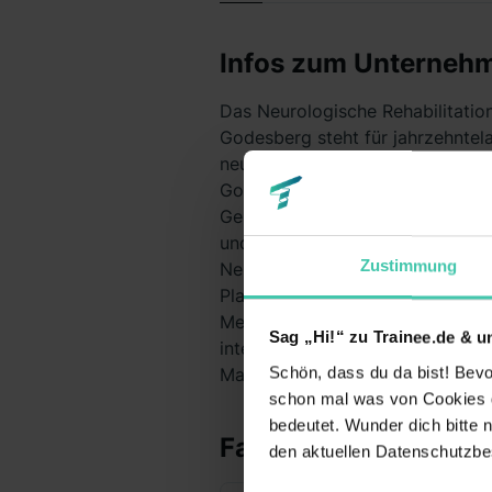
Infos zum Unterneh
Das Neurologische Rehabilitatio
Godesberg steht für jahrzehntela
neurologischen Versorgung in a
Godeshöhe ist ein dynamisch w
Gesundheitsunternehmen mit den
und Neurophysiologie, Neurologi
Zustimmung
Neuro- Urologie und Medizinisch
Plankrankenhaus im Krankenhaus
Medizinische Rehabilitation, für 
Sag „Hi!“ zu Trainee.de & u
interdisziplinären Teams qualitä
Schön, dass du da bist! Bevor
Maßnahmen auf höchstem medizi
schon mal was von Cookies ge
bedeutet. Wunder dich bitte n
Fakten
den aktuellen Datenschutzb