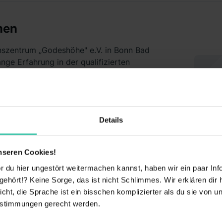
men
nszentrum „Godeshöhe" e.V. in Bonn Bad
nge Erfahrung in der qualifizierten
llen Schweregraden und Versorgungsstufen. Die
achsendes und bundesweit anerkanntes
 Schwerpunkten Neurologische Intensivmedizin
sche Frührehabilitation, Querschnitt-Zentrum mit
Details
e Rehabilitation. Die Godeshöhe ist sowohl
plan des Landes NRW als auch Fachklinik für
bis zu 400 Patienten erbringen wir in
nseren Cookies!
tsgesichert akutmedizinische und rehabilitative
Neu
Reh
 du hier ungestört weitermachen kannst, haben wir ein paar Infos
nischen Niveau.
„Go
hört!? Keine Sorge, das ist nicht Schlimmes. Wir erklären dir hi
icht, die Sprache ist ein bisschen komplizierter als du sie von 
estimmungen gerecht werden.