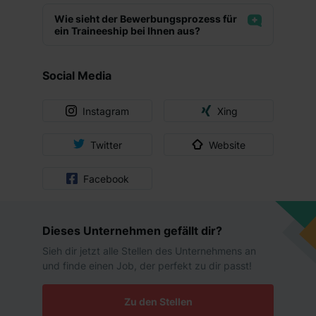
Gute Anbindung
Einwilligung jederzeit mit Wirkung für die Zukunft ganz
Wie sieht der Bewerbungsprozess für
oder teilweise über unsere Datenschutzerklärung unter
ein Traineeship bei Ihnen aus?
dem Punkt „Datenschutz-Einstellungen“ widerrufen.
Weitere Informationen zu den einzelnen Cookies findest
Social Media
du durch Klick auf „Details zeigen“. Weitere
Informationen:
Datenschutzerklärung
,
Impressum
.
Instagram
Xing
Twitter
Website
Facebook
Dieses Unternehmen gefällt dir?
Sieh dir jetzt alle Stellen des Unternehmens an
und finde einen Job, der perfekt zu dir passt!
Zu den Stellen