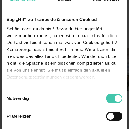
7000
Mitarbeiter
Sag „Hi!“ zu Trainee.de & unseren Cookies!
Journalismus & Medien
Branche
Schön, dass du da bist! Bevor du hier ungestört
weitermachen kannst, haben wir ein paar Infos für dich.
Einblicke ins Unternehmen
Du hast vielleicht schon mal was von Cookies gehört!?
Keine Sorge, das ist nicht Schlimmes. Wir erklären dir
hier, was das alles für dich bedeutet. Wunder dich bitte
nicht, die Sprache ist ein bisschen komplizierter als du
sie von uns kennst. Sie muss einfach den aktuellen
Datenschutzbestimmungen gerecht werden.
Die Nutzung von Cookies auf Trainee.de
Einwilligungsauswahl
Notwendig
Wir verwenden Cookies zur technischen Funktion
Benefits
unserer Webseite („Notwendig“), um von dir bei
Präferenzen
Benutzung der Webseite getroffenen Einstellungen zu
Kennenlernen verschiedener Bereiche
speichern ( „Präferenzen“), die Zugriffe auf unsere