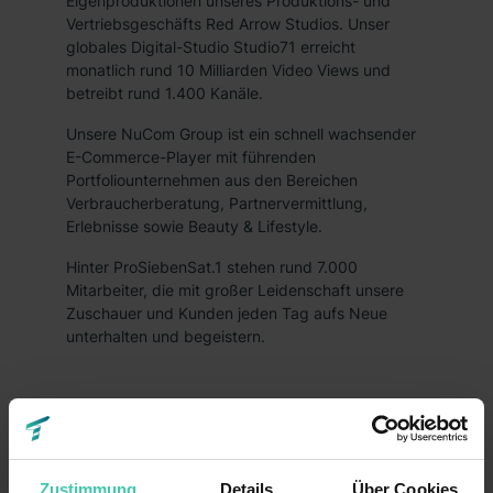
Eigenproduktionen unseres Produktions- und
Vertriebsgeschäfts Red Arrow Studios. Unser
globales Digital-Studio Studio71 erreicht
monatlich rund 10 Milliarden Video Views und
betreibt rund 1.400 Kanäle.
Unsere NuCom Group ist ein schnell wachsender
E-Commerce-Player mit führenden
Portfoliounternehmen aus den Bereichen
Verbraucherberatung, Partnervermittlung,
Erlebnisse sowie Beauty & Lifestyle.
Hinter ProSiebenSat.1 stehen rund 7.000
Mitarbeiter, die mit großer Leidenschaft unsere
Zuschauer und Kunden jeden Tag aufs Neue
unterhalten und begeistern.
Fakten
Konzern
Unternehmensart
Zustimmung
Details
Über Cookies