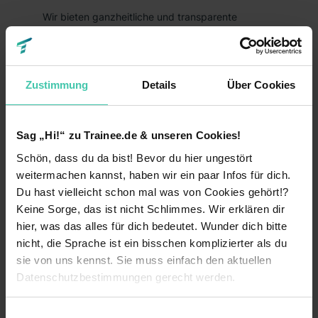
Wir bieten ganzheitliche und transparente
Expertise für nachhaltigen Vermögensaufbau.
Dabei setzen wir unseren Fokus auf moderne und
zeitgerechte Wertpapier- und
Zustimmung
Details
Über Cookies
Immobilienstrategien, welche auf
wissenschaftlicher Grundlage die finanzielle
Stabilität und Perspektive unserer Kunden bilden.
Sag „Hi!“ zu Trainee.de & unseren Cookies!
Schön, dass du da bist! Bevor du hier ungestört
weitermachen kannst, haben wir ein paar Infos für dich.
Fakten
Du hast vielleicht schon mal was von Cookies gehört!?
Keine Angabe
Keine Sorge, das ist nicht Schlimmes. Wir erklären dir
Unternehmensart
hier, was das alles für dich bedeutet. Wunder dich bitte
40
Mitarbeiter
nicht, die Sprache ist ein bisschen komplizierter als du
sie von uns kennst. Sie muss einfach den aktuellen
Banken & Finanzen
Branche
Datenschutzbestimmungen gerecht werden.
Die Nutzung von Cookies auf Trainee.de
Einwilligungsauswahl