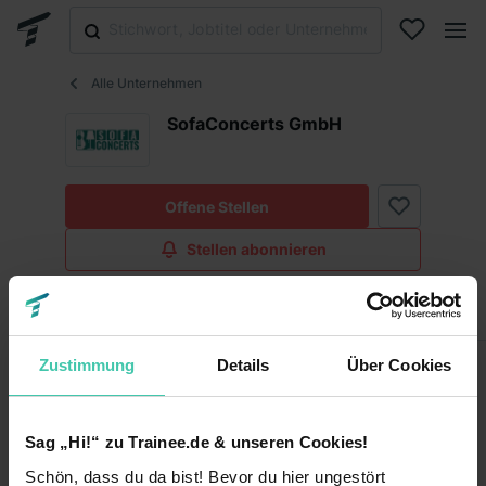
Alle Unternehmen
SofaConcerts GmbH
Offene Stellen
Stellen abonnieren
Infos
Fakten
Zustimmung
Details
Über Cookies
Fakten
Sag „Hi!“ zu Trainee.de & unseren Cookies!
Keine Angabe
Unternehmensart
Schön, dass du da bist! Bevor du hier ungestört