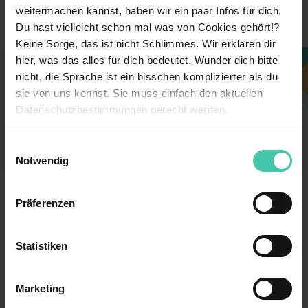
Dienstleistung & Kundenservice
Branche
weitermachen kannst, haben wir ein paar Infos für dich.
Du hast vielleicht schon mal was von Cookies gehört!?
Keine Sorge, das ist nicht Schlimmes. Wir erklären dir
hier, was das alles für dich bedeutet. Wunder dich bitte
Dieses Unternehmen gefällt dir?
nicht, die Sprache ist ein bisschen komplizierter als du
sie von uns kennst. Sie muss einfach den aktuellen
Sieh dir jetzt alle Stellen des Unternehmens an
Datenschutzbestimmungen gerecht werden.
und finde einen Job, der perfekt zu dir passt!
Die Nutzung von Cookies auf Trainee.de
Zu den Stellen
Einwilligungsauswahl
Notwendig
Wir verwenden Cookies zur technischen Funktion
unserer Webseite („Notwendig“), um von dir bei
Trainee.de
Präferenzen
Benutzung der Webseite getroffenen Einstellungen zu
speichern ( „Präferenzen“), die Zugriffe auf unsere
Kontakt
Datenschutz
Webseite zu analysieren („Statistiken“), um
Statistiken
Impressum
Nutzungsbedingungen
Informationen zu deiner Verwendung unserer Website an
AGB
unsere Partner für soziale Medien, Werbung und
Marketing
Analysen weiterzugeben und um Inhalte und Anzeigen zu
Für Unternehmen
personalisieren („Marketing“). Unsere Partner führen