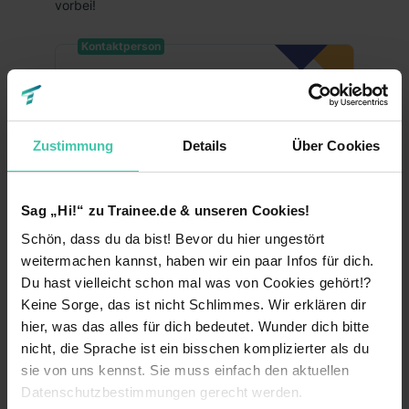
vorbei!
Kontaktperson
Susanne Pätzold
Talent Acquisition Manager
Zustimmung
Details
Über Cookies
paetzold.susanne@territory....
Sag „Hi!“ zu Trainee.de & unseren Cookies!
Fakten
Schön, dass du da bist! Bevor du hier ungestört
Mittelständler
weitermachen kannst, haben wir ein paar Infos für dich.
Unternehmensart
Du hast vielleicht schon mal was von Cookies gehört!?
2010
Gründungsjahr
Keine Sorge, das ist nicht Schlimmes. Wir erklären dir
hier, was das alles für dich bedeutet. Wunder dich bitte
142
Mitarbeiter
nicht, die Sprache ist ein bisschen komplizierter als du
sie von uns kennst. Sie muss einfach den aktuellen
Internet & Telekommunikation
Branche
Datenschutzbestimmungen gerecht werden.