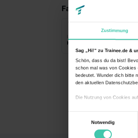
Fakten
Zustimmung
Unternehmensart
Br
Keine Angabe
Sag „Hi!“ zu Trainee.de & u
Schön, dass du da bist! Bevor
schon mal was von Cookies ge
bedeutet. Wunder dich bitte n
den aktuellen Datenschutzb
Die Nutzung von Cookies auf
Wir verwenden Cookies zur t
Einwilligungsauswahl
Webseite getroffenen Einstel
Notwendig
(„Statistiken“), um Informat
und Analysen weiterzugeben u