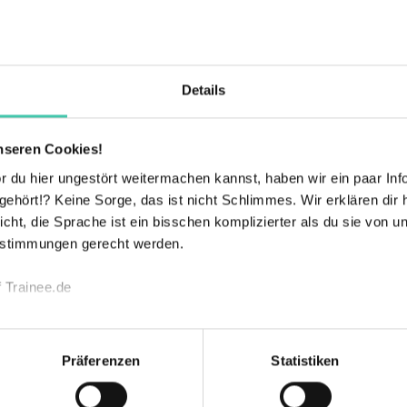
Details
anche
Industrie & Maschinenbau
nseren Cookies!
 du hier ungestört weitermachen kannst, haben wir ein paar Infos
hört!? Keine Sorge, das ist nicht Schlimmes. Wir erklären dir hi
icht, die Sprache ist ein bisschen komplizierter als du sie von 
estimmungen gerecht werden.
Ti
 Trainee.de
echnischen Funktion unserer Webseite („Notwendig“), um von di
lungen zu speichern ( „Präferenzen“), die Zugriffe auf unsere We
Präferenzen
Statistiken
ionen zu deiner Verwendung unserer Website an unsere Partner f
nd um Inhalte und Anzeigen zu personalisieren („Marketing“). 