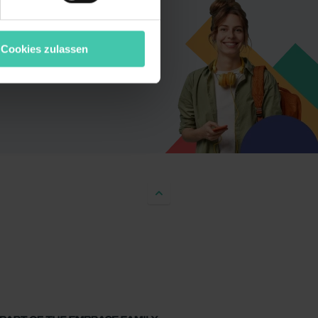
t oder die sie im Rahmen
“ stimmst du allen
wecke zulassen, triff deine
Cookies zulassen
rung von Cookies der
bermittlung deiner Daten in
atenschutzniveau (EuGH –
ganz oder teilweise über
ere Informationen zu den