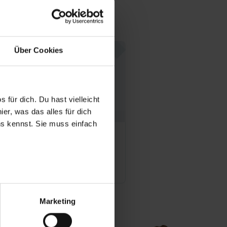
Über Cookies
 für dich. Du hast vielleicht
er, was das alles für dich
uns kennst. Sie muss einfach
m GmbH
Offene Stellen
r bei Benutzung der
bseite zu analysieren
Marketing
ür soziale Medien, Werbung
Unsere Partner führen diese