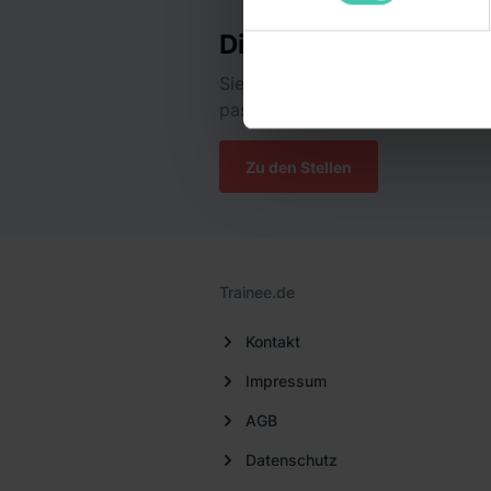
Informationen möglicherweise
Dieses Unternehmen g
deiner Nutzung der Dienste 
Verwendungszwecken (ausgen
Sieh dir jetzt alle Stellen des U
Auswahl über die Checkboxen 
passt!
Kategorien „Präferenzen“, „St
die USA (Art. 49 Abs. 1 S. 
Zu den Stellen
Schrems II). Du kannst die vo
unsere Datenschutzerklärung
einzelnen Cookies findest du 
Informationen:
Datenschutze
Trainee.de
Kontakt
Impressum
AGB
Datenschutz