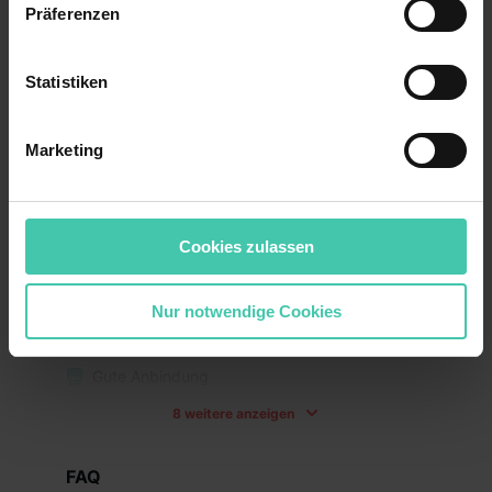
Präferenzen
Benutzung der Webseite getroffenen Einstellungen zu
Wusstest du schon?
speichern ( „Präferenzen“), die Zugriffe auf unsere
Unsere Trainees können unsere
Webseite zu analysieren („Statistiken“), um
Statistiken
Partnerhäuser in Augsburg und Konstanz
Informationen zu deiner Verwendung unserer Website an
kennenlernen
unsere Partner für soziale Medien, Werbung und
Marketing
Analysen weiterzugeben und um Inhalte und Anzeigen zu
personalisieren („Marketing“). Unsere Partner führen
Benefits
diese Informationen möglicherweise mit weiteren Daten
zusammen, die du ihnen bereitgestellt hast oder die sie
Anschlusstätigkeit möglich
Cookies zulassen
im Rahmen deiner Nutzung der Dienste gesammelt
haben. Durch Klick auf den Button „Cookies zulassen“
Betriebliche Altersvorsorge
Nur notwendige Cookies
stimmst du allen Verwendungszwecken (ausgenommen
Flexible Arbeitszeiten
„Notwendig“) zu. Willst du nur bestimmte
Verwendungszwecke zulassen, triff deine Auswahl über
Gute Anbindung
die Checkboxen und klick auf „Auswahl erlauben“. Die
8 weitere anzeigen
Einwilligung zur Platzierung von Cookies der Kategorien
Homeoffice Möglichkeit
„Präferenzen“, „Statistiken“ und „Marketing“ umfasst
Kantine
hierbei die Einwilligung zur Übermittlung deiner Daten in
FAQ