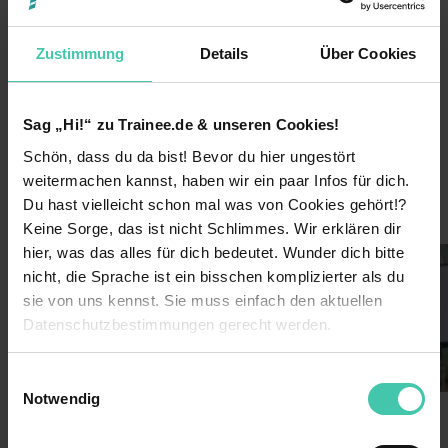
2007
Gründungsjahr
Zustimmung
Details
Über Cookies
2500
Mitarbeiter
90 %
Übernahmequote
Sag „Hi!“ zu Trainee.de & unseren Cookies!
Marketing, Werbung & PR
Branche
Schön, dass du da bist! Bevor du hier ungestört
weitermachen kannst, haben wir ein paar Infos für dich.
Du hast vielleicht schon mal was von Cookies gehört!?
Einblicke ins Unternehmen
Keine Sorge, das ist nicht Schlimmes. Wir erklären dir
hier, was das alles für dich bedeutet. Wunder dich bitte
nicht, die Sprache ist ein bisschen komplizierter als du
sie von uns kennst. Sie muss einfach den aktuellen
Datenschutzbestimmungen gerecht werden.
Die Nutzung von Cookies auf Trainee.de
Einwilligungsauswahl
Notwendig
Wir verwenden Cookies zur technischen Funktion
unserer Webseite („Notwendig“), um von dir bei