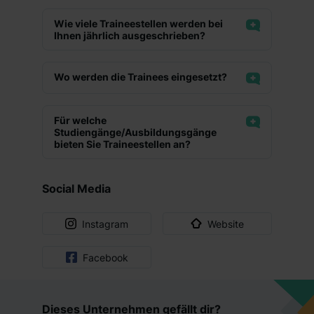
die USA (Art. 49 Abs. 1 S. 1 lit. a) DS-GVO). Die USA
Parkplatz
verfügen über kein angemessenes Datenschutzniveau
Wie viele Traineestellen werden bei
Ihnen jährlich ausgeschrieben?
(EuGH – Schrems II). Du kannst die von dir erteilte
Projektarbeit
Einwilligung jederzeit mit Wirkung für die Zukunft ganz
Mitarbeiterlaptop
oder teilweise über unsere Datenschutzerklärung unter
Wo werden die Trainees eingesetzt?
dem Punkt „Datenschutz-Einstellungen“ widerrufen.
Kennenlernen verschiedener Bereiche
Weitere Informationen zu den einzelnen Cookies findest
Für welche
du durch Klick auf „Details zeigen“. Weitere
Weiterbildungsmaßnahmen
Studiengänge/Ausbildungsgänge
Informationen:
Datenschutzerklärung
,
Impressum
.
bieten Sie Traineestellen an?
Verantwortung
Social Media
Instagram
Website
Facebook
Dieses Unternehmen gefällt dir?