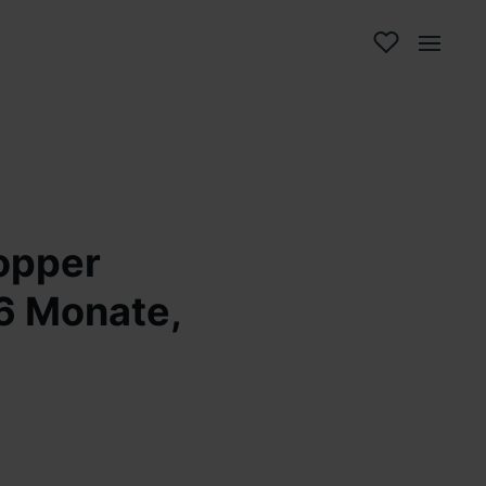
opper
 6 Monate,