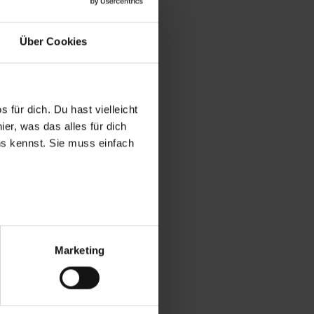
Über Cookies
 für dich. Du hast vielleicht
er, was das alles für dich
uns kennst. Sie muss einfach
r bei Benutzung der
bseite zu analysieren
Marketing
ür soziale Medien, Werbung
Unsere Partner führen diese
t oder die sie im Rahmen
“ stimmst du allen