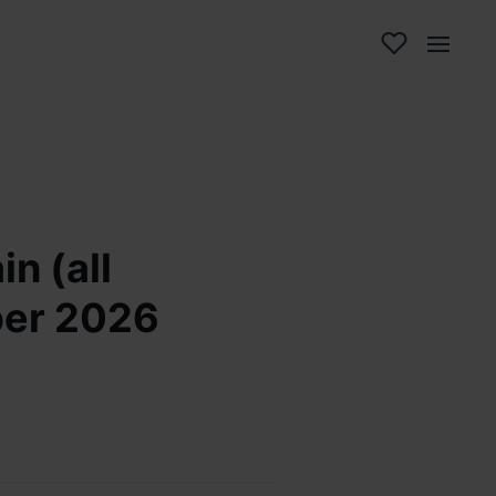
n (all
ber 2026