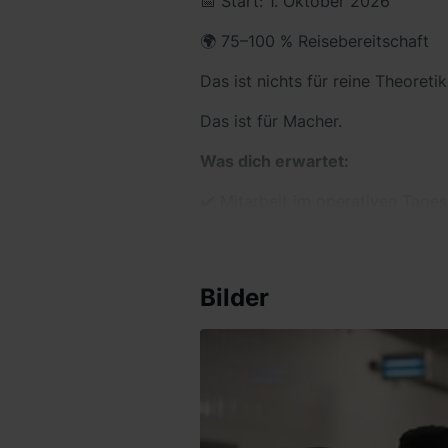
📅 Start: 1. Oktober 2026
🌍 75–100 % Reisebereitschaft
Das ist nichts für reine Theoretik
Das ist für Macher.
Was dich erwartet:
✔️ Mitarbeit im operativen Tages
✔️ Einsätze an verschiedenen Pr
✔️ Einblicke in Produktion, Techn
Bilder
✔️ Eigenständige Projekte – auch
✔️ Vorbereitung auf eine zukünft
Was du mitbringen solltest:
🎓 Studium in BWL (Schwerpunkt