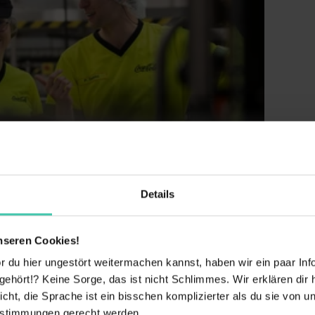
ätssicherung oder vergleichbar
hkenntnisse (mind. B2)
in Produktion, Logistik oder Technik
Verantwortung zu übernehmen
schaft
le Förderprogramme
Details
dein soziales Engagement
tien
nseren Cookies!
 du hier ungestört weitermachen kannst, haben wir ein paar Infos
cy & gelebte Vielfalt
Betriebliche
Flexible
hört!? Keine Sorge, das ist nicht Schlimmes. Wir erklären dir hi
Altersvorsorge
Arbeitszeiten
icht, die Sprache ist ein bisschen komplizierter als du sie von 
estimmungen gerecht werden.