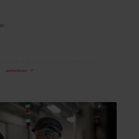
er.
geschäft & in der strategischen Planung
weiterlesen
oduktionsstandorten in ganz Deutschland
ik, Planung, Logistik & Qualität
 international
ige Führungsrolle
 Supply Chain), Ingenieurwesen, Maschinenbau,