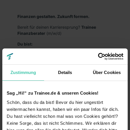
Finanzen gestalten. Zukunft formen.
Bereit für deinen Karrieresprung?
Trainee
Finanzberater
(m/w/d)
Du bist:
kurz davor oder hast bereits deinen
(Fach-)Hochschulabschluss in der Tasche?
interessiert an Finanzthemen?
Zustimmung
Details
Über Cookies
zielstrebig, selbstständig und handelst
entschlossen?
Sag „Hi!“ zu Trainee.de & unseren Cookies!
kommunikationsstark und kundenorientiert?
Schön, dass du da bist! Bevor du hier ungestört
weitermachen kannst, haben wir ein paar Infos für dich.
bereit, dich in neue Themen einzuarbeiten und
offen für eine Karriere bei unseren
Du hast vielleicht schon mal was von Cookies gehört!?
selbstständigen
Keine Sorge, das ist nicht Schlimmes. Wir erklären dir