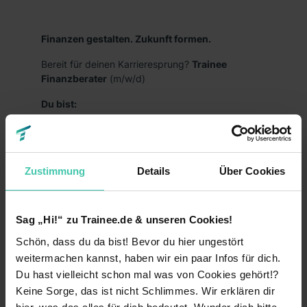
Finanzen gestalten. Zukunft formen.
Bereit für deinen Karrieresprung?
Trainee
Finanzberater
(m/w/d)
Du bist:
kurz davor oder hast bereits deinen
(Fach-)Hochschulabschluss in der Tasche?
interessiert an Finanzthemen?
Zustimmung
Details
Über Cookies
zielstrebig, selbstständig und handelst
entschlossen?
Sag „Hi!“ zu Trainee.de & unseren Cookies!
kommunikationsstark und kundenorientiert?
Schön, dass du da bist! Bevor du hier ungestört
weitermachen kannst, haben wir ein paar Infos für dich.
bereit, dich in neue Themen einzuarbeiten und
offen für eine Karriere bei unseren
Du hast vielleicht schon mal was von Cookies gehört!?
selbstständigen
Keine Sorge, das ist nicht Schlimmes. Wir erklären dir