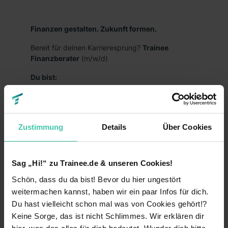
Finanzen gestalten. Zukunft formen.
Bereit für deinen Karrieresprung?
Trainee
Finanzberater
(m/w/d)
Du bist:
kurz davor oder hast bereits deinen
(Fach-)Hochschulabschluss in der Tasche?
interessiert an Finanzthemen?
Zustimmung
Details
Über Cookies
zielstrebig, selbstständig und handelst
entschlossen?
Sag „Hi!“ zu Trainee.de & unseren Cookies!
kommunikationsstark und kundenorientiert?
Schön, dass du da bist! Bevor du hier ungestört
weitermachen kannst, haben wir ein paar Infos für dich.
bereit, dich in neue Themen einzuarbeiten und
offen für eine Karriere bei unseren
Du hast vielleicht schon mal was von Cookies gehört!?
selbstständigen
Keine Sorge, das ist nicht Schlimmes. Wir erklären dir