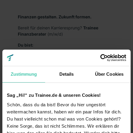
Finanzen gestalten. Zukunft formen.
Bereit für deinen Karrieresprung?
Trainee
Finanzberater
(m/w/d)
Du bist:
kurz davor oder hast bereits deinen
(Fach-)Hochschulabschluss in der Tasche?
interessiert an Finanzthemen?
Zustimmung
Details
Über Cookies
zielstrebig, selbstständig und handelst
entschlossen?
Sag „Hi!“ zu Trainee.de & unseren Cookies!
kommunikationsstark und kundenorientiert?
Schön, dass du da bist! Bevor du hier ungestört
weitermachen kannst, haben wir ein paar Infos für dich.
bereit, dich in neue Themen einzuarbeiten und
offen für eine Karriere bei unseren
Du hast vielleicht schon mal was von Cookies gehört!?
selbstständigen
Keine Sorge, das ist nicht Schlimmes. Wir erklären dir