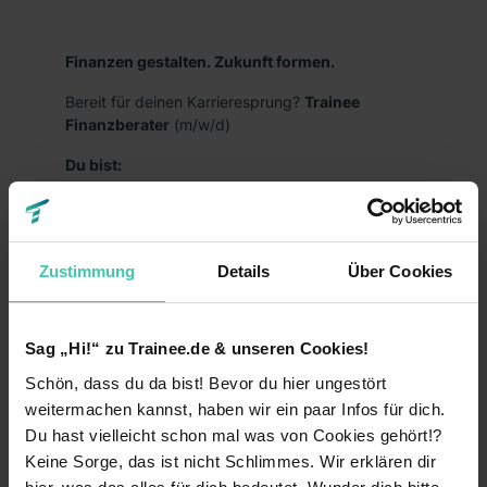
Finanzen gestalten. Zukunft formen.
Bereit für deinen Karrieresprung?
Trainee
Finanzberater
(m/w/d)
Du bist:
kurz davor oder hast bereits deinen
(Fach-)Hochschulabschluss in der Tasche?
interessiert an Finanzthemen?
Zustimmung
Details
Über Cookies
zielstrebig, selbstständig und handelst
entschlossen?
Sag „Hi!“ zu Trainee.de & unseren Cookies!
kommunikationsstark und kundenorientiert?
Schön, dass du da bist! Bevor du hier ungestört
weitermachen kannst, haben wir ein paar Infos für dich.
bereit, dich in neue Themen einzuarbeiten und
offen für eine Karriere bei unseren
Du hast vielleicht schon mal was von Cookies gehört!?
selbstständigen
Keine Sorge, das ist nicht Schlimmes. Wir erklären dir