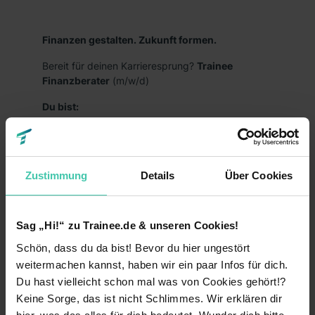
Finanzen gestalten. Zukunft formen.
Bereit für deinen Karrieresprung?
Trainee
Finanzberater
(m/w/d)
Du bist:
kurz davor oder hast bereits deinen
(Fach-)Hochschulabschluss in der Tasche?
interessiert an Finanzthemen?
Zustimmung
Details
Über Cookies
zielstrebig, selbstständig und handelst
entschlossen?
Sag „Hi!“ zu Trainee.de & unseren Cookies!
kommunikationsstark und kundenorientiert?
Schön, dass du da bist! Bevor du hier ungestört
weitermachen kannst, haben wir ein paar Infos für dich.
bereit, dich in neue Themen einzuarbeiten und
offen für eine Karriere bei unseren
Du hast vielleicht schon mal was von Cookies gehört!?
selbstständigen
Keine Sorge, das ist nicht Schlimmes. Wir erklären dir