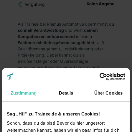
Keine Angabe
Vergütung
Als Trainee bei Rhenus Automotive übernimmst du
schnell Verantwortung
und wirst
deinen
Kompetenzen entsprechend
in einem
Fachbereich tiefergehend ausgebildet
, z. B.
Qualitätsmanagement, Logistikplanung oder
Projektleitung. Dabei kannst du als
Berufseinsteiger oder Quereinsteiger
verschiedene Bereiche eines Logistik- und
Montage-Dienstleisters in der Automobilindustrie
kennenlernen. Ein Rahmenprogramm, bestehend
aus Onboarding- und Netzwerkveranstaltungen,
Trainee-Workshops und Meilensteingesprächen,
Zustimmung
Details
Über Cookies
rundet deine Trainee-Zeit ab.
Deine vielfältigen Tätigkeiten:
Sag „Hi!“ zu Trainee.de & unseren Cookies!
Übernahme von Verantwortung:
Du bist die
Schön, dass du da bist! Bevor du hier ungestört
beiden Jahre einem unserer Standorte fest
weitermachen kannst, haben wir ein paar Infos für dich.