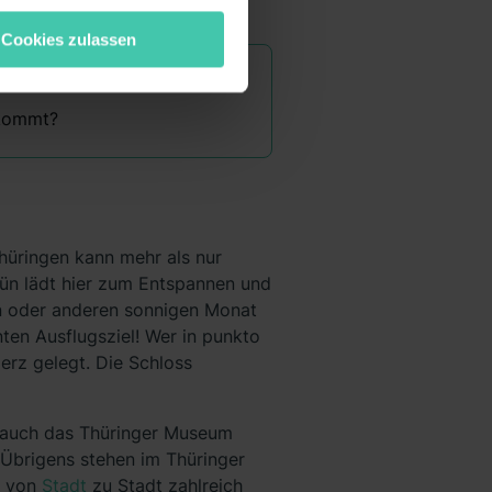
“ stimmst du allen
wecke zulassen, triff deine
Cookies zulassen
rung von Cookies der
bermittlung deiner Daten in
atenschutzniveau (EuGH –
 kommt?
ganz oder teilweise über
ere Informationen zu den
Thüringen kann mehr als nur
rün lädt hier zum Entspannen und
ein oder anderen sonnigen Monat
nten Ausflugsziel! Wer in punkto
erz gelegt. Die Schloss
ch auch das Thüringer Museum
. Übrigens stehen im Thüringer
n von
Stadt
zu Stadt zahlreich