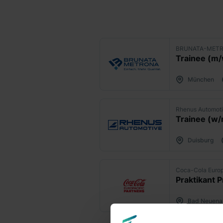
BRUNATA-METR
Trainee (m
München
Rhenus Automot
Trainee (w
Duisburg
Coca-Cola Europ
Bad Neuena