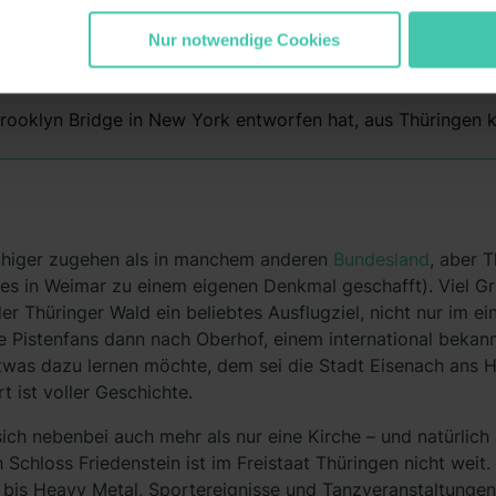
gesammelt haben. Durch Klick auf den Button „Cookies zulassen
ommen „Notwendig“) zu. Willst du nur bestimmte Verwendungsz
Nur notwendige Cookies
und klick auf „Auswahl erlauben“. Die Einwilligung zur Platzie
atistiken“ und „Marketing“ umfasst hierbei die Einwilligung zur Ü
1 lit. a) DS-GVO). Die USA verfügen über kein angemessenes D
e Brooklyn Bridge in New York entworfen hat, aus Thüringen
n dir erteilte Einwilligung jederzeit mit Wirkung für die Zukunft 
 unter dem Punkt „Datenschutz-Einstellungen“ widerrufen. Weit
durch Klick auf „Details zeigen“. Weitere
rklärung
,
Impressum
.
ruhiger zugehen als in manchem anderen
Bundesland
, aber 
t es in Weimar zu einem eigenen Denkmal geschafft). Viel G
 der Thüringer Wald ein beliebtes Ausflugziel, nicht nur im 
lle Pistenfans dann nach Oberhof, einem international bekan
twas dazu lernen möchte, dem sei die Stadt Eisenach ans H
 ist voller Geschichte.
 sich nebenbei auch mehr als nur eine Kirche – und natürli
Schloss Friedenstein ist im Freistaat Thüringen nicht weit
bis Heavy Metal, Sportereignisse und Tanzveranstaltunge