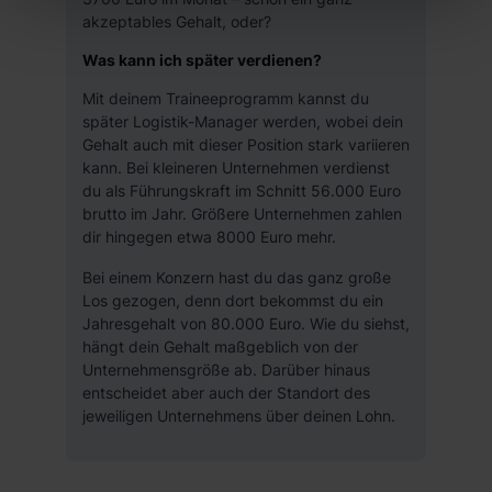
akzeptables Gehalt, oder?
Einwilligung zur Platzierung von Cookies der Kategorien
„Präferenzen“, „Statistiken“ und „Marketing“ umfasst
Was kann ich später verdienen?
hierbei die Einwilligung zur Übermittlung deiner Daten in
Mit deinem Traineeprogramm kannst du
die USA (Art. 49 Abs. 1 S. 1 lit. a) DS-GVO). Die USA
später Logistik-Manager werden, wobei dein
verfügen über kein angemessenes Datenschutzniveau
Gehalt auch mit dieser Position stark variieren
(EuGH – Schrems II). Du kannst die von dir erteilte
kann. Bei kleineren Unternehmen verdienst
Einwilligung jederzeit mit Wirkung für die Zukunft ganz
du als Führungskraft im Schnitt 56.000 Euro
oder teilweise über unsere Datenschutzerklärung unter
brutto im Jahr. Größere Unternehmen zahlen
dem Punkt „Datenschutz-Einstellungen“ widerrufen.
dir hingegen etwa 8000 Euro mehr.
Weitere Informationen zu den einzelnen Cookies findest
Bei einem Konzern hast du das ganz große
du durch Klick auf „Details zeigen“. Weitere
Los gezogen, denn dort bekommst du ein
Informationen:
Datenschutzerklärung
,
Impressum
.
Jahresgehalt von 80.000 Euro. Wie du siehst,
hängt dein Gehalt maßgeblich von der
Unternehmensgröße ab. Darüber hinaus
entscheidet aber auch der Standort des
jeweiligen Unternehmens über deinen Lohn.