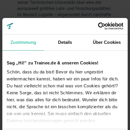
seiner Technischen Universität über eine der
europaweit größten Lehr- und Forschungsstätten
im Bereich Logistik – abgerundet durch namhafte
Unternehmen, die dort ihren Standort haben und
eine Menge an Logistikdienstleistungen
entwickeln sowie weltweit vermarkten.
Zustimmung
Details
Über Cookies
Ein großer Bedarf an logistischen Leistungen
besteht ebenfalls in
Bochum
, wo der
Handel
besonders stark vertreten ist – beste
Voraussetzungen für ein Trainee-Programm im
Sag „Hi!“ zu Trainee.de & unseren Cookies!
Herzen des Ruhrgebiets. Natürlich gehört auch
Schön, dass du da bist! Bevor du hier ungestört
Hamburg
zu den
Städten
, die sich durch eine
weitermachen kannst, haben wir ein paar Infos für dich.
große Zahl an Logistik-Unternehmen auszeichnen
Du hast vielleicht schon mal was von Cookies gehört!?
– in der Metropolregion ist die
Logistikbranche
sogar einer der größten Arbeitgeber.
Keine Sorge, das ist nicht Schlimmes. Wir erklären dir
hier, was das alles für dich bedeutet. Wunder dich bitte
nicht, die Sprache ist ein bisschen komplizierter als du
Traineegehalt in dem Bereich Logistik
sie von uns kennst. Sie muss einfach den aktuellen
Mit rund 258 Milliarden Euro Umsatz pro Jahr ist
Datenschutzbestimmungen gerecht werden.
die Logistik nach der
Automobilindustrie
und dem
Handel der drittgrößte Wirtschaftszweig in