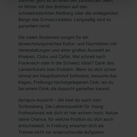
Sommer geht es an einen der zahlreichen Seen,
Einwilligung zur Platzierung von Cookies der Kategorien
im Winter mit den Brettern auf den
„Präferenzen“, „Statistiken“ und „Marketing“ umfasst
schneebedeckten Feldberg oder die umliegenden
hierbei die Einwilligung zur Übermittlung deiner Daten in
Berge des Schwarzwaldes. Langweilig wird es
die USA (Art. 49 Abs. 1 S. 1 lit. a) DS-GVO). Die USA
garantiert nicht!
verfügen über kein angemessenes Datenschutzniveau
Die vielen Studenten sorgen für ein
(EuGH – Schrems II). Du kannst die von dir erteilte
abwechslungsreiches Kultur- und Nachtleben mit
Einwilligung jederzeit mit Wirkung für die Zukunft ganz
Veranstaltungen und einer großen Auswahl an
oder teilweise über unsere Datenschutzerklärung unter
Kneipen, Clubs und Cafés. Mal schnell nach
dem Punkt „Datenschutz-Einstellungen“ widerrufen.
Frankreich oder in die Schweiz rüber? Dank des
Ländertickets kein Problem. Wenn du dich schon
Weitere Informationen zu den einzelnen Cookies findest
einmal am Hauptbahnhof befindest, besuche das
du durch Klick auf „Details zeigen“. Weitere
Kagan, Freiburgs höchstgelegenen Club, wo du
Informationen:
Datenschutzerklärung
,
Impressum
.
bei einem Drink die Aussicht genießen kannst.
Apropos Aussicht – die hast du auch vom
Schlossberg. Die Lebensqualität für Young
Professionals wie dich ist hier extrem hoch. Nutze
deine Chance, für welche Position du dich auch
entscheidest. In Freiburg erwarten dich als
Trainee nicht nur anspruchsvolle Aufgaben,