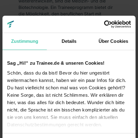
weiterentwickeln, sind die Medizin- und die
Biotechnologie. Ein Traineeprogramm bietet dir
die Möglichkeit, den beruflichen Start mit
spannenden Projekten anzugehen, Neues zu
lernen und deine fundierten Kenntnisse
einzubringen. Auch die
Informations
- und die
Medientechnologie sind in Freiburg wichtige
Zustimmung
Details
Über Cookies
Arbeitgeber. Ein Traineeship mit anspruchsvollen
Aufgaben, kann dich in internationale Gefilde
führen.
Sag „Hi!“ zu Trainee.de & unseren Cookies!
Du fühlst dich eher in der Lebens- und
Schön, dass du da bist! Bevor du hier ungestört
Genussmittelbranche zu Hause? Hier kannst du
weitermachen kannst, haben wir ein paar Infos für dich.
als Trainee in verschiedenen Unternehmen tätig
Du hast vielleicht schon mal was von Cookies gehört!?
werden. Ob
Management
,
Marketing
oder
Keine Sorge, das ist nicht Schlimmes. Wir erklären dir
Finanzen
– schreibe deine Bewerbung, glänze mit
hier, was das alles für dich bedeutet. Wunder dich bitte
deinen Soft-Skills und schon bist du neuer
Mitarbeiter im Traineeprogramm und vielleicht die
nicht, die Sprache ist ein bisschen komplizierter als du
Führungskraft von morgen.
sie von uns kennst. Sie muss einfach den aktuellen
Datenschutzbestimmungen gerecht werden.