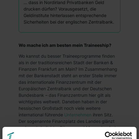
… dass in Nordirland Privatbanken Geld
drucken dürfen? Vorausgesetzt, die
Geldinstitute hinterlassen entsprechende
Sicherheiten bei der englischen Zentralbank.
Wo mache ich am besten mein Traineeship?
Wo kannst du besser Traineeprogramme finden
als in der traditionsreichen Stadt der Banken &
Finanzen Frankfurt am Main? Im Zusammenhang
mit der Bankenstadt steht an erster Stelle immer
das internationale Finanzzentrum mit der
Europäischen Zentralbank und der Deutschen
Bundesbank – das Finanzzentrum hier gilt als
wichtigstes weltweit. Daneben haben in der
hessischen Großstadt noch viele weitere
international führende
Unternehmen
ihren Sitz.
Der sogenannte Finanzplatz des Landes glänzt
zudem als beliebter Börsen- und Messestandort.