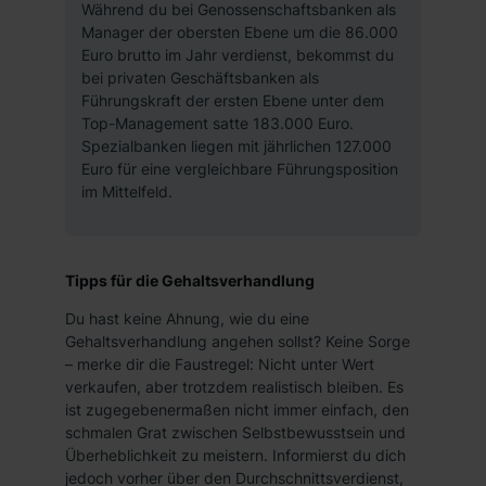
Während du bei Genossenschaftsbanken als
verfügen über kein angemessenes Datenschutzniveau
Manager der obersten Ebene um die 86.000
(EuGH – Schrems II). Du kannst die von dir erteilte
Euro brutto im Jahr verdienst, bekommst du
Einwilligung jederzeit mit Wirkung für die Zukunft ganz
bei privaten Geschäftsbanken als
oder teilweise über unsere Datenschutzerklärung unter
Führungskraft der ersten Ebene unter dem
Top-Management satte 183.000 Euro.
dem Punkt „Datenschutz-Einstellungen“ widerrufen.
Spezialbanken liegen mit jährlichen 127.000
Weitere Informationen zu den einzelnen Cookies findest
Euro für eine vergleichbare Führungsposition
du durch Klick auf „Details zeigen“. Weitere
im Mittelfeld.
Informationen:
Datenschutzerklärung
,
Impressum
.
Tipps für die Gehaltsverhandlung
Du hast keine Ahnung, wie du eine
Gehaltsverhandlung angehen sollst? Keine Sorge
– merke dir die Faustregel: Nicht unter Wert
verkaufen, aber trotzdem realistisch bleiben. Es
ist zugegebenermaßen nicht immer einfach, den
schmalen Grat zwischen Selbstbewusstsein und
Überheblichkeit zu meistern. Informierst du dich
jedoch vorher über den Durchschnittsverdienst,