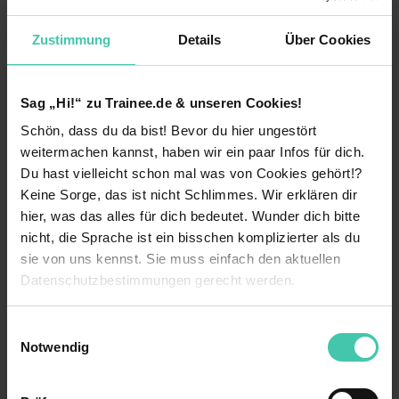
Aber damit wir uns nicht falsch verstehen: Dass
Frankfurt zu Deutschlands Superlative zählt, heißt
nicht, dass du nicht auch woanders dein
Zustimmung
Details
Über Cookies
perfektes Traineeprogramm finden kannst. Auch
Berlin
,
Baden-Württemberg
und
Bayern
sind
wichtige Banken- und Versicherungsstandorte.
Sag „Hi!“ zu Trainee.de & unseren Cookies!
Wie du siehst, sind nicht nur die Arbeiten, sondern
Schön, dass du da bist! Bevor du hier ungestört
auch die Standortmöglichkeiten für einen Trainee
sehr vielfältig.
weitermachen kannst, haben wir ein paar Infos für dich.
Du hast vielleicht schon mal was von Cookies gehört!?
Keine Sorge, das ist nicht Schlimmes. Wir erklären dir
Traineegehalt in der Bereich Banken & Finanzen
hier, was das alles für dich bedeutet. Wunder dich bitte
Dein Gehalt als Trainee wird sich von Bank zu
nicht, die Sprache ist ein bisschen komplizierter als du
Bank unterscheiden. Grundsätzlich ist dein
sie von uns kennst. Sie muss einfach den aktuellen
Verdienst bei der Bank aber sehr hoch. Die
Datenschutzbestimmungen gerecht werden.
Bankingbranche ist sogar Spitzenreiter, was das
Traineegehalt angeht – Sorgen um deine
finanzielle Zukunft brauchst du dir hier also weder
Die Nutzung von Cookies auf Trainee.de
Einwilligungsauswahl
für die Zeit deines Traineeprogramms noch für die
Notwendig
Zeit danach zu machen.
Wir verwenden Cookies zur technischen Funktion
unserer Webseite („Notwendig“), um von dir bei