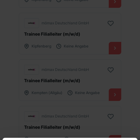
mömax Deutschland GmbH
Trainee Filialleiter (m/w/d)
Kipfenberg
Keine Angabe
mömax Deutschland GmbH
Trainee Filialleiter (m/w/d)
Kempten (Allgäu)
Keine Angabe
mömax Deutschland GmbH
Trainee Filialleiter (m/w/d)
Wolfratshausen
Keine Angabe