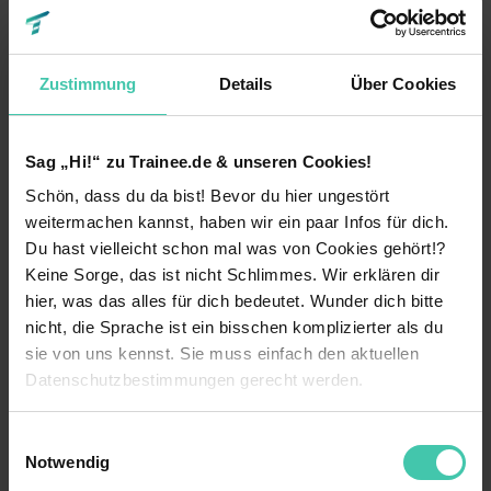
Weitere Ergebnisse anzeigen
Zustimmung
Details
Über Cookies
Trainee in Bayern
Sag „Hi!“ zu Trainee.de & unseren Cookies!
Auf der einen Seite Weißwurst, Dirndl und Weizen
Schön, dass du da bist! Bevor du hier ungestört
und auf der anderen Seite eines der
weitermachen kannst, haben wir ein paar Infos für dich.
wirtschaftsstärksten und wohlhabendsten
Du hast vielleicht schon mal was von Cookies gehört!?
Bundesländer
Deutschlands – das soll mal einer
Keine Sorge, das ist nicht Schlimmes. Wir erklären dir
nachmachen. Kaum ein anderes Bundesland
verbindet kulturelle Tradition und moderne Welt
hier, was das alles für dich bedeutet. Wunder dich bitte
so geschickt wie der Freistaat Bayern. Obwohl
nicht, die Sprache ist ein bisschen komplizierter als du
der Großteil des Landes durch die Landwirtschaft
sie von uns kennst. Sie muss einfach den aktuellen
genutzt wird, hat sich Bayern parallel zu einem
Datenschutzbestimmungen gerecht werden.
wichtigen Standort für verschiedenste
Branchen
entwickelt.
Die Nutzung von Cookies auf Trainee.de
Einwilligungsauswahl
Die stärkste und bekannteste Region ist die um
Notwendig
München
. Dort findest du eine namhafte
Wir verwenden Cookies zur technischen Funktion