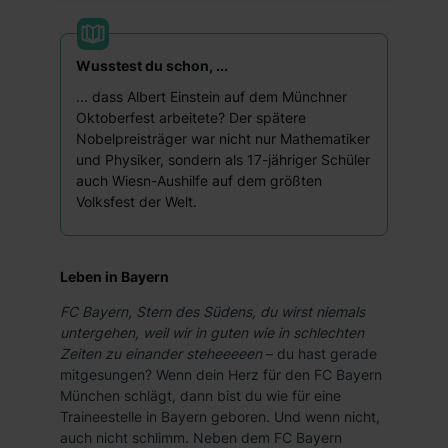
hierbei die Einwilligung zur Übermittlung deiner Daten in
die USA (Art. 49 Abs. 1 S. 1 lit. a) DS-GVO). Die USA
verfügen über kein angemessenes Datenschutzniveau
Wusstest du schon, ...
(EuGH – Schrems II). Du kannst die von dir erteilte
... dass Albert Einstein auf dem Münchner
Einwilligung jederzeit mit Wirkung für die Zukunft ganz
Oktoberfest arbeitete? Der spätere
oder teilweise über unsere Datenschutzerklärung unter
Nobelpreisträger war nicht nur Mathematiker
dem Punkt „Datenschutz-Einstellungen“ widerrufen.
und Physiker, sondern als 17-jähriger Schüler
Weitere Informationen zu den einzelnen Cookies findest
auch Wiesn-Aushilfe auf dem größten
du durch Klick auf „Details zeigen“. Weitere
Volksfest der Welt.
Informationen:
Datenschutzerklärung
,
Impressum
.
Leben in Bayern
FC Bayern, Stern des Südens, du wirst niemals
untergehen, weil wir in guten wie in schlechten
Zeiten zu einander steheeeeen
– du hast gerade
mitgesungen? Wenn dein Herz für den FC Bayern
München schlägt, dann bist du wie für eine
Traineestelle in Bayern geboren. Und wenn nicht,
auch nicht schlimm. Neben dem FC Bayern