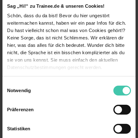
Sag „Hi!“ zu Trainee.de & unseren Cookies!
mittelständisch orientierten
Unternehmen
wagen?
Auf zum Tectrum! Im Technologiezentrum findest
Schön, dass du da bist! Bevor du hier ungestört
du Gründerkultur und Unternehmen aus allen
weitermachen kannst, haben wir ein paar Infos für dich.
Bereichen der
Elektronik
und ihrer Anwendungen.
Du hast vielleicht schon mal was von Cookies gehört!?
Ob
Vertrieb
oder
Marketing
– nutze deine Chance
Keine Sorge, das ist nicht Schlimmes. Wir erklären dir
auf spannende Aufgaben!
hier, was das alles für dich bedeutet. Wunder dich bitte
nicht, die Sprache ist ein bisschen komplizierter als du
sie von uns kennst. Sie muss einfach den aktuellen
Wusstest du schon, …
Datenschutzbestimmungen gerecht werden.
… dass in Duisburg Zebras Fußball spielen?
Die Nutzung von Cookies auf Trainee.de
So wird die Mannschaft des MSV Duisburg
Einwilligungsauswahl
aufgrund seiner seit jeher gestreiften Trikots
Notwendig
genannt.
Wir verwenden Cookies zur technischen Funktion
unserer Webseite („Notwendig“), um von dir bei
Präferenzen
Benutzung der Webseite getroffenen Einstellungen zu
Leben in Duisburg
speichern ( „Präferenzen“), die Zugriffe auf unsere
Webseite zu analysieren („Statistiken“), um
Statistiken
Duisburg – das ist Industrie – Industriekultur! Wo
Informationen zu deiner Verwendung unserer Website an
früher die Hochöfen glühten, kannst du heute