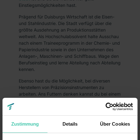
Einstiegsmöglichkeiten hast.
Prägend für Duisburgs Wirtschaft ist die Eisen-
und Stahlindustrie. Die Stadt verfügt über die
größte Ausdehnung an Produktionsstätten
weltweit. Als Hochschulabsolvent halte Ausschau
nach einem Traineeprogramm in der Chemie- und
Papierindustrie sowie in den Unternehmen des
Anlagen-, Maschinen- und Schiffbaus. Wage den
Berufseinstieg und lerne Abteilung nach Abteilung
kennen.
Ebenso hast du die Möglichkeit, bei diversen
Herstellern von Präzisionsinstrumenten zu
arbeiten. Ans Futtern denken kannst du bei einem
Traineeprogramm in der Nahrungs- und
Genussmittelindustrie. Im Bereich
Handel
und
Verkehr wirst du als angehender Trainee in
Duisburg ebenfalls fündig. Zudem halten große
Zustimmung
Details
Über Cookies
Dienstleistungsunternehmen interessante
Aufgaben bereit. Technik begeistert dich und du
willst den Einstieg als Trainee in einem