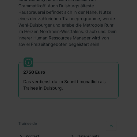
dem Punkt „Datenschutz-Einstellungen“ widerrufen.
Grammatikoff. Auch Duisburgs älteste
Hausbrauerei befindet sich in der Nähe. Nutze
Weitere Informationen zu den einzelnen Cookies findest
eines der zahlreichen Traineeprogramme, werde
du durch Klick auf „Details zeigen“. Weitere
Wahl-Duisburger und erlebe die Metropole Ruhr
Informationen:
Datenschutzerklärung
,
Impressum
.
im Herzen Nordrhein-Westfalens. Glaub uns: Dein
innerer Human Ressources Manager wird von
soviel Freizeitangeboten begeistert sein!
2750 Euro
Das verdienst du im Schnitt monatlich als
Trainee in Duisburg.
Trainee.de
Kontakt
Datenschutz