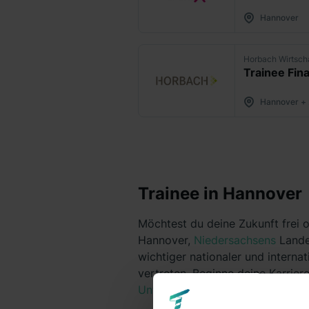
Hannover
Horbach Wirtsch
Trainee Fin
Hannover +
Trainee in Hannover
Möchtest du deine Zukunft frei 
Hannover,
Niedersachsens
Lande
wichtiger nationaler und internat
vertreten. Beginne deine Karrie
Unternehmen
.