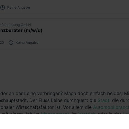
Keine Angabe
aftsberatung GmbH
anzberater (m/w/d)
 20
Keine Angabe
oder an der Leine verbringen? Mach doch einfach beides! 
shauptstadt. Der Fluss Leine durchquert die
Stadt
, die dur
ionaler Wirtschaftsfaktor ist. Vor allem die
Automobilbranc
re mit einem Job im
Management
, im
Vertrieb
oder in der
Lo