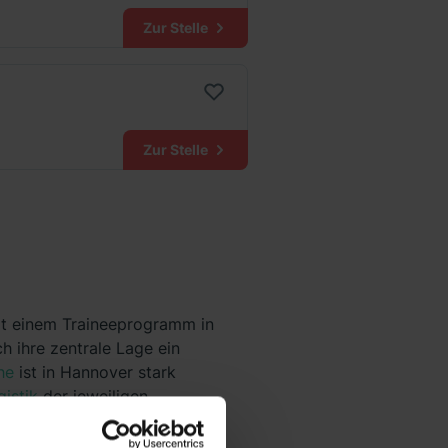
Zur Stelle
Zur Stelle
Mit einem Traineeprogramm in
ch ihre zentrale Lage ein
he
ist in Hannover stark
gistik
der jeweiligen