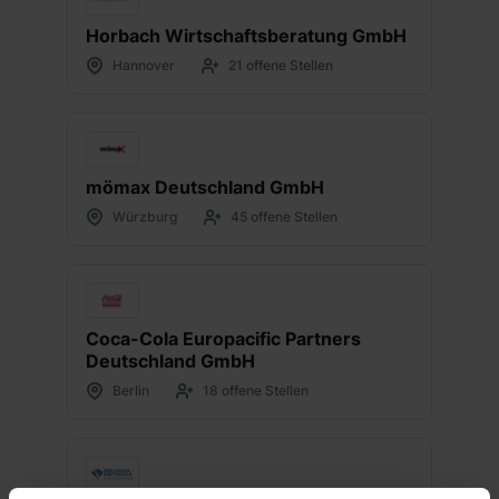
Horbach Wirtschaftsberatung GmbH
Hannover
21 offene Stellen
mömax Deutschland GmbH
Würzburg
45 offene Stellen
Coca-Cola Europacific Partners
Deutschland GmbH
Berlin
18 offene Stellen