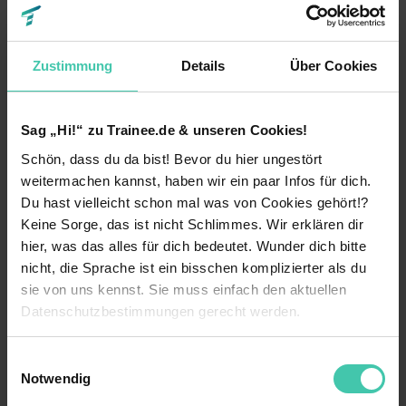
BRUNATA-METRONA GmbH & Co.
KG
München
3 offene Stellen
Zustimmung
Details
Über Cookies
Sag „Hi!“ zu Trainee.de & unseren Cookies!
Rhenus Automotive SE
Schön, dass du da bist! Bevor du hier ungestört
Holzwickede
4 offene Stellen
weitermachen kannst, haben wir ein paar Infos für dich.
Du hast vielleicht schon mal was von Cookies gehört!?
Keine Sorge, das ist nicht Schlimmes. Wir erklären dir
hier, was das alles für dich bedeutet. Wunder dich bitte
nicht, die Sprache ist ein bisschen komplizierter als du
VSE Verteilnetz GmbH
sie von uns kennst. Sie muss einfach den aktuellen
Saarbrücken
1 offene Stelle
Datenschutzbestimmungen gerecht werden.
Die Nutzung von Cookies auf Trainee.de
Einwilligungsauswahl
Notwendig
Wir verwenden Cookies zur technischen Funktion