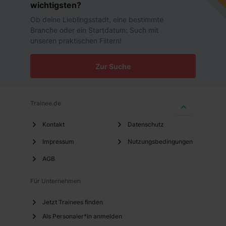
wichtigsten?
die USA (Art. 49 Abs. 1 S. 1 lit. a) DS-GVO). Die USA
Ob deine Lieblingsstadt, eine bestimmte
verfügen über kein angemessenes Datenschutzniveau
Branche oder ein Startdatum: Such mit
(EuGH – Schrems II). Du kannst die von dir erteilte
unseren praktischen Filtern!
Einwilligung jederzeit mit Wirkung für die Zukunft ganz
oder teilweise über unsere Datenschutzerklärung unter
Zur Suche
dem Punkt „Datenschutz-Einstellungen“ widerrufen.
Weitere Informationen zu den einzelnen Cookies findest
du durch Klick auf „Details zeigen“. Weitere
Trainee.de
Informationen:
Datenschutzerklärung
,
Impressum
.
Kontakt
Datenschutz
Impressum
Nutzungsbedingungen
AGB
Für Unternehmen
Jetzt Trainees finden
Als Personaler*in anmelden