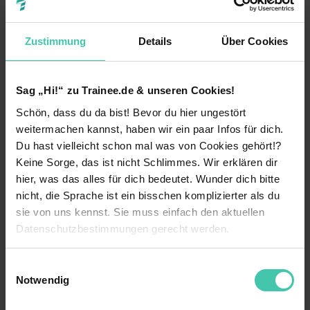
Rhenus Automotive SE
Holzwickede
4 offene Stellen
Zustimmung
Details
Über Cookies
Sag „Hi!“ zu Trainee.de & unseren Cookies!
VSE Verteilnetz GmbH
Schön, dass du da bist! Bevor du hier ungestört
Saarbrücken
1 offene Stelle
weitermachen kannst, haben wir ein paar Infos für dich.
Du hast vielleicht schon mal was von Cookies gehört!?
Keine Sorge, das ist nicht Schlimmes. Wir erklären dir
hier, was das alles für dich bedeutet. Wunder dich bitte
nicht, die Sprache ist ein bisschen komplizierter als du
BRUNATA-METRONA GmbH & Co.
KG
sie von uns kennst. Sie muss einfach den aktuellen
Datenschutzbestimmungen gerecht werden.
München
3 offene Stellen
Die Nutzung von Cookies auf Trainee.de
Einwilligungsauswahl
Notwendig
Wir verwenden Cookies zur technischen Funktion