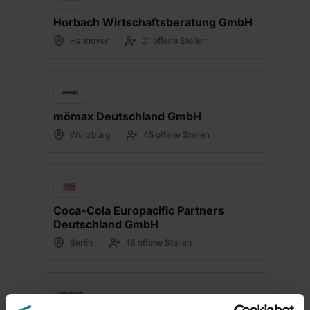
Horbach Wirtschaftsberatung GmbH
Hannover
21 offene Stellen
mömax Deutschland GmbH
Würzburg
45 offene Stellen
Coca-Cola Europacific Partners
Deutschland GmbH
Berlin
18 offene Stellen