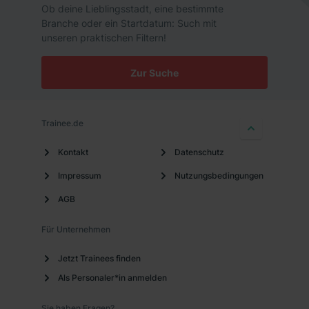
die USA (Art. 49 Abs. 1 S. 1 lit. a) DS-GVO). Die USA
Ob deine Lieblingsstadt, eine bestimmte
Branche oder ein Startdatum: Such mit
verfügen über kein angemessenes Datenschutzniveau
unseren praktischen Filtern!
(EuGH – Schrems II). Du kannst die von dir erteilte
Einwilligung jederzeit mit Wirkung für die Zukunft ganz
Zur Suche
oder teilweise über unsere Datenschutzerklärung unter
dem Punkt „Datenschutz-Einstellungen“ widerrufen.
Weitere Informationen zu den einzelnen Cookies findest
du durch Klick auf „Details zeigen“. Weitere
Trainee.de
Informationen:
Datenschutzerklärung
,
Impressum
.
Kontakt
Datenschutz
Impressum
Nutzungsbedingungen
AGB
Für Unternehmen
Jetzt Trainees finden
Als Personaler*in anmelden
Sie haben Fragen?